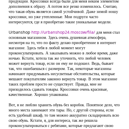
продукции. Кроссовки всегда были для меня неким элементом
дополнения к образу. А потом все резко изменилось. Считаю,
что такая обувь является самой устойчивой. Даже зимой ношу
кроссовки, но уже утепленные. Мои подруги часто
интересуются, где я приобретаю такие уникальные модели.
Urbanshop
http://urbanshop24.moscow/fila/
для меня стал
основным магазином. Здесь очень душевная атмосфера,
несмотря на то, что по факту делаю приобретение в интернет
магазине. Здесь тебя в любой момент могут
проконсультировать. А заказывать можно в любое время, даже
ночью. Кстати, хотела так же уточнить, что любой человек
может вернуть товар, если он ему не подошел. Ведь, бывает
так, что ошибаешься с размером. Так, некоторые магазины
начинают придумывать несусветные обстоятельства, которые
мешают покупателям законно вернуть товар. В этом магазине
таких проблем просто не существует. Правда, мне не
приходилось сдавать товары. Кроссовки очень красивые,
качественные. Хорошо упакованы.
Вот, я не люблю хранить обувь без коробок. Понятное дело, что
много места занимают эти тары. Но, с другой стороны, если
есть удобный шкаф, то там можно аккуратно складировать всю
свою обувь. Кстати, я, для интереса, так же решила
проконсультироваться с ребятами, которые предлагают свою