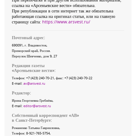
ссылка на «Арсеньевские вести» обязательна.
При републикации в сети интернет так же обязательна
работающая ссылка на оригинал статьи, или на главную
страницу сайта:
https://www.arsvest.ru/
Почтовый адрес:
690091
, г.
Владивосток
,
Приморский край
,
Россия
.
Переулок Шевченко
, дом 9, 27
Редакция газеты
«
Арсеньевские вести
»:
Телефон:
+7 (423) 240-70-21
, факс:
+7 (423) 240-70-22
E-mail:
av@arsvest.ru
Редактор:
Ирина Георгиевна Гребнёва,
E-mail:
editor@arsvest.ru
Собственный корреспондент «АВ»
в Санкт-Петербурге:
Романенко Татьяна Гаврииловна,
Телефон: 8-921-765-5754,