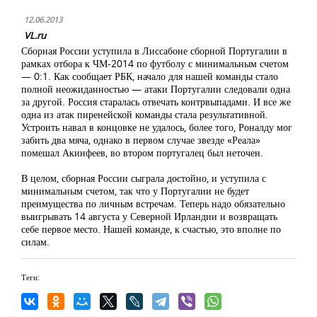
12.06.2013
VL.ru
Сборная России уступила в Лиссабоне сборной Португалии в
рамках отбора к ЧМ-2014 по футболу с минимальным счетом
— 0:1. Как сообщает РБК, начало для нашей команды стало
полной неожиданностью — атаки Португалии следовали одна
за другой. Россия старалась отвечать контрвыпадами. И все же
одна из атак пиренейской команды стала результативной.
Устроить навал в концовке не удалось, более того, Роналду мог
забить два мяча, однако в первом случае звезде «Реала»
помешал Акинфеев, во втором португалец был неточен.
В целом, сборная России сыграла достойно, и уступила с
минимальным счетом, так что у Португалии не будет
преимущества по личным встречам. Теперь надо обязательно
выигрывать 14 августа у Северной Ирландии и возвращать
себе первое место. Нашей команде, к счастью, это вполне по
силам.
Теги: