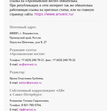
ссылка на «Арсеньевские вести» обязательна.
При републикации в сети интернет так же обязательна
работающая ссылка на оригинал статьи, или на главную
страницу сайта:
https://www.arsvest.ru/
Почтовый адрес:
690091
, г.
Владивосток
,
Приморский край
,
Россия
.
Переулок Шевченко
, дом 9, 27
Редакция газеты
«
Арсеньевские вести
»:
Телефон:
+7 (423) 240-70-21
, факс:
+7 (423) 240-70-22
E-mail:
av@arsvest.ru
Редактор:
Ирина Георгиевна Гребнёва,
E-mail:
editor@arsvest.ru
Собственный корреспондент «АВ»
в Санкт-Петербурге:
Романенко Татьяна Гаврииловна,
Телефон: 8-921-765-5754,
E-mail:
rtg@narod.ru