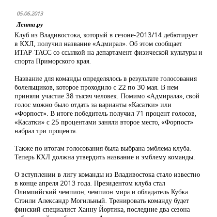
05.06.2013
Лента.ру
Клуб из Владивостока, который в сезоне-2013/14 дебютирует
в КХЛ, получил название «Адмирал». Об этом сообщает
ИТАР-ТАСС со ссылкой на департамент физической культуры и
спорта Приморского края.
Название для команды определялось в результате голосования
болельщиков, которое проходило с 22 по 30 мая. В нем
приняли участие 38 тысяч человек. Помимо «Адмирала», свой
голос можно было отдать за варианты «Касатки» или
«Форпост». В итоге победитель получил 71 процент голосов,
«Касатки» с 25 процентами заняли второе место, «Форпост»
набрал три процента.
Также по итогам голосования была выбрана эмблема клуба.
Теперь КХЛ должна утвердить название и эмблему команды.
О вступлении в лигу команды из Владивостока стало известно
в конце апреля 2013 года. Президентом клуба стал
Олимпийский чемпион, чемпион мира и обладатель Кубка
Стэнли Александр Могильный. Тренировать команду будет
финский специалист Ханну Йортика, последние два сезона