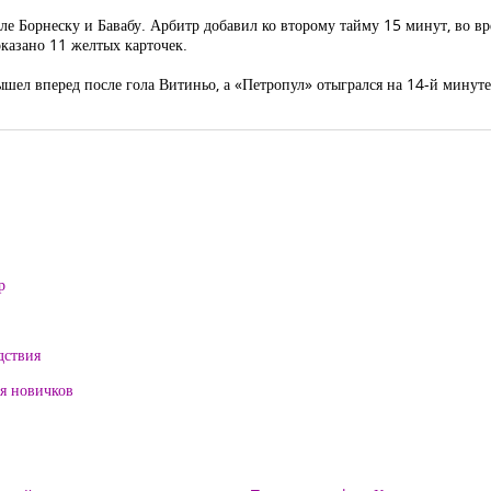
сле Борнеску и Бавабу. Арбитр добавил ко второму тайму 15 минут, во в
оказано 11 желтых карточек.
ышел вперед после гола Витиньо, а «Петропул» отыгрался на 14-й минут
р
дствия
ля новичков