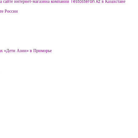
 сайте интернет-магазина компании Testosteron.kz в Казахстане
те России
ах «Дети Азии» в Приморье
и