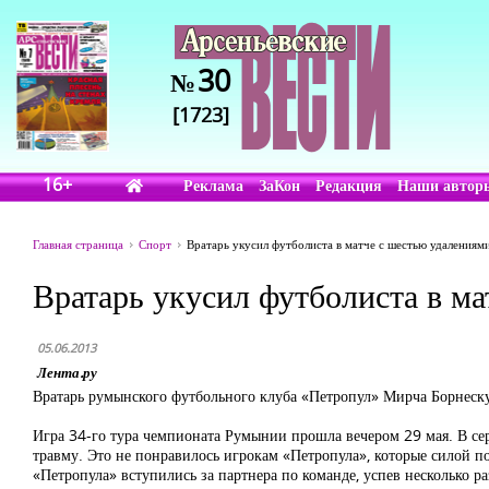
30
№
[1723]
16+
Реклама
ЗаКон
Редакция
Наши автор
Главная страница
Спорт
Вратарь укусил футболиста в матче с шестью удалениям
Вратарь укусил футболиста в м
05.06.2013
Лента.ру
Вратарь румынского футбольного клуба «Петропул» Мирча Борнеску 
Игра 34-го тура чемпионата Румынии прошла вечером 29 мая. В сере
травму. Это не понравилось игрокам «Петропула», которые силой 
«Петропула» вступились за партнера по команде, успев несколько р