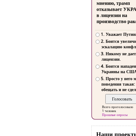
мнению, трамп
отказывает УКР
в лицензии на
производство рак
1. Уважает Путин
2. Боится увелич
эскалацию конфл
3. Никому не дает
лицензии.
4. Боится нападе
Украины на СШ
5. Просто у него 
поведения такая:
обещать и не сдел
Всего проголосовало
1 человек
Прошлые опросы
Наши проект