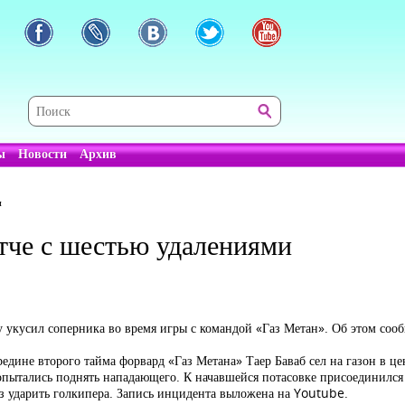
ы
Новости
Архив
и
атче с шестью удалениями
укусил соперника во время игры с командой «Газ Метан». Об этом сооб
дине второго тайма форвард «Газ Метана» Таер Баваб сел на газон в це
попытались поднять нападающего. К начавшейся потасовке присоединилс
аз ударить голкипера. Запись инцидента выложена на Youtube.