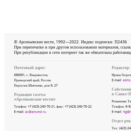
© Арсеньевские вести, 1992—2022. Индекс подписки: П2436
При перепечатке и при другом использовании материалов, ссылка
При републикации в сети интернет так же обязательна работающа
Почтовый адрес:
Редактор:
690091
, г.
Владивосток
,
Ирина Георги
Приморский край
,
Россия
.
E-mail:
edito
Переулок Шевченко
, дом 9, 27
Собственн
в Санкт-П
Редакция газеты
«
Арсеньевские вести
»:
Романенко Та
Телефон:
+7 (423) 240-70-21
, факс:
+7 (423) 240-70-22
Телефон: 8-9
E-mail:
av@arsvest.ru
E-mail:
rtg@
Отдел ре
Тел.: (423) 2