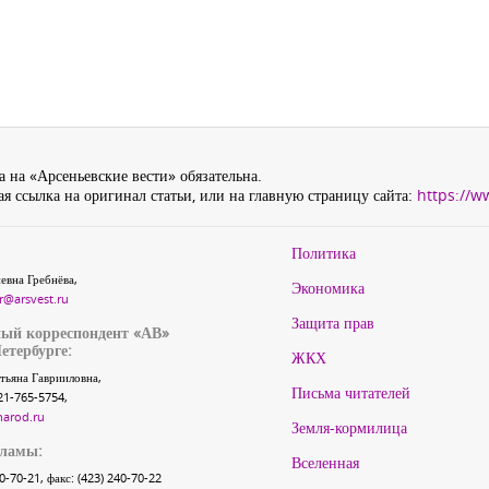
 на «Арсеньевские вести» обязательна.
я ссылка на оригинал статьи, или на главную страницу сайта:
https://w
Политика
евна Гребнёва,
Экономика
r@arsvest.ru
Защита прав
ый корреспондент «АВ»
етербурге:
ЖКХ
тьяна Гаврииловна,
Письма читателей
21-765-5754,
narod.ru
Земля-кормилица
кламы:
Вселенная
40-70-21, факс: (423) 240-70-22