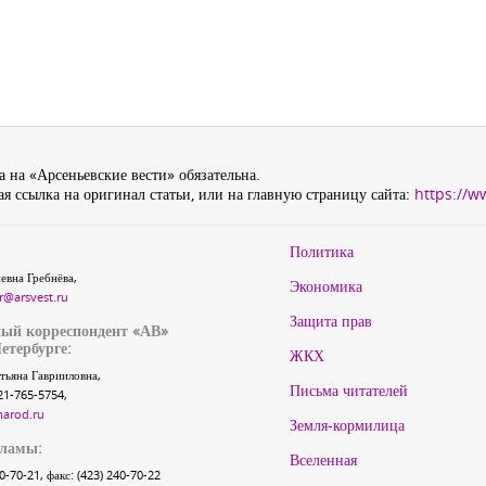
 на «Арсеньевские вести» обязательна.
я ссылка на оригинал статьи, или на главную страницу сайта:
https://w
Политика
евна Гребнёва,
Экономика
r@arsvest.ru
Защита прав
ый корреспондент «АВ»
етербурге:
ЖКХ
тьяна Гаврииловна,
Письма читателей
21-765-5754,
narod.ru
Земля-кормилица
кламы:
Вселенная
40-70-21, факс: (423) 240-70-22