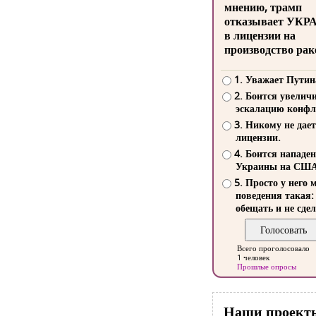
мнению, трамп
отказывает УКР
в лицензии на
производство рак
1. Уважает Путин
2. Боится увелич
эскалацию конфл
3. Никому не дает
лицензии.
4. Боится нападе
Украины на СШ
5. Просто у него 
поведения такая:
обещать и не сдел
Всего проголосовало
1 человек
Прошлые опросы
Наши проект