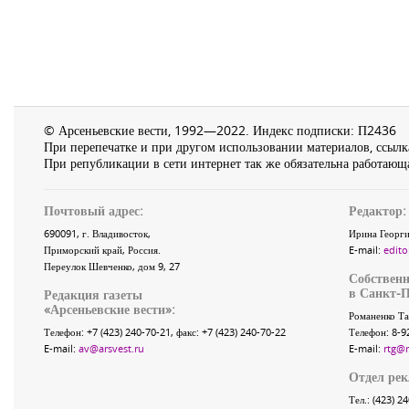
© Арсеньевские вести, 1992—2022. Индекс подписки: П2436
При перепечатке и при другом использовании материалов, ссылка
При републикации в сети интернет так же обязательна работающа
Почтовый адрес:
Редактор:
690091
, г.
Владивосток
,
Ирина Георги
Приморский край
,
Россия
.
E-mail:
edito
Переулок Шевченко
, дом 9, 27
Собственн
в Санкт-П
Редакция газеты
«
Арсеньевские вести
»:
Романенко Та
Телефон:
+7 (423) 240-70-21
, факс:
+7 (423) 240-70-22
Телефон: 8-9
E-mail:
av@arsvest.ru
E-mail:
rtg@
Отдел ре
Тел.: (423) 2