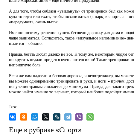
плане жиросжигания – еще ничего не придумали.
А для того, чтобы соблазн «увильнуть» от тренировок был как мож
куда-то идти или ехать, чтобы позаниматься (в парк, в спортзал – о
«передумает», очень высок.
Именно поэтому решение купить беговую дорожку для дома в подоб
чаще заниматься. Согласитесь, такое «визуальное напоминание» явно
пылится – обидно.
Правда, бегать любят далеко не все. К тому же, некоторым людям б
но крутить педали придется очень интенсивно! Такие тренировки ни
неприятную боль.
Если же вам надоели и беговая дорожка, и велотренажер, вы можете
вы можете одновременно тренировать и руки, и ноги – причем, до
получения травмы снижается до минимума. Правда, для такого трен
можно найти именно то вариант, который наиболее подойдет именн
Теги:
Еще в рубрике «Спорт»