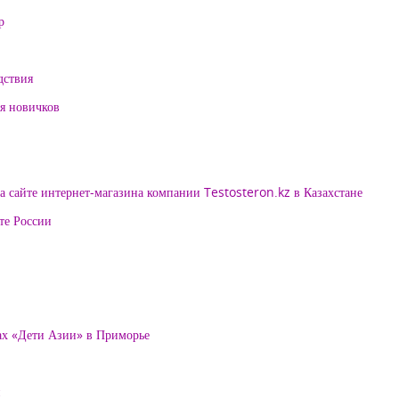
р
дствия
ля новичков
 сайте интернет-магазина компании Testosteron.kz в Казахстане
те России
ах «Дети Азии» в Приморье
и