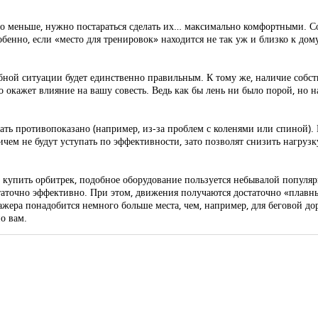
но меньше, нужно постараться сделать их… максимально комфортными. С
собенно, если «место для тренировок» находится не так уж и близко к дому
ной ситуации будет единственно правильным. К тому же, наличие собств
 окажет влияние на вашу совесть. Ведь как бы лень ни было порой, но н
егать противопоказано (например, из-за проблем с коленями или спиной).
чем не будут уступать по эффективности, зато позволят снизить нагрузк
 купить орбитрек, подобное оборудование пользуется небывалой популяр
статочно эффективно. При этом, движения получаются достаточно «плавн
ажера понадобится немного больше места, чем, например, для беговой д
о вам.