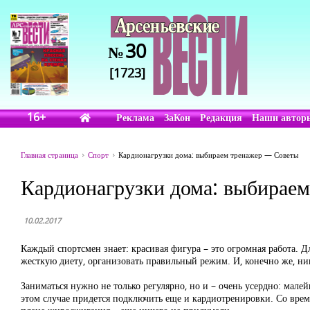
30
№
[1723]
16+
Реклама
ЗаКон
Редакция
Наши автор
Главная страница
Спорт
Кардионагрузки дома: выбираем тренажер — Советы
Кардионагрузки дома: выбирае
10.02.2017
Каждый спортсмен знает: красивая фигура – это огромная работа. Для
жесткую диету, организовать правильный режим. И, конечно же, ни
Заниматься нужно не только регулярно, но и – очень усердно: мале
этом случае придется подключить еще и кардиотренировки. Со врем