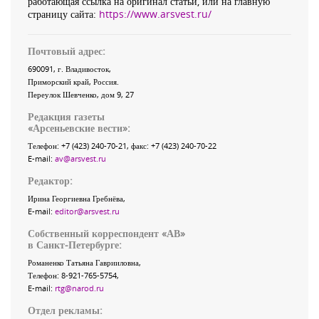
работающая ссылка на оригинал статьи, или на главную
страницу сайта:
https://www.arsvest.ru/
Почтовый адрес:
690091
, г.
Владивосток
,
Приморский край
,
Россия
.
Переулок Шевченко
, дом 9, 27
Редакция газеты
«
Арсеньевские вести
»:
Телефон:
+7 (423) 240-70-21
, факс:
+7 (423) 240-70-22
E-mail:
av@arsvest.ru
Редактор:
Ирина Георгиевна Гребнёва,
E-mail:
editor@arsvest.ru
Собственный корреспондент «АВ»
в Санкт-Петербурге:
Романенко Татьяна Гаврииловна,
Телефон: 8-921-765-5754,
E-mail:
rtg@narod.ru
Отдел рекламы: