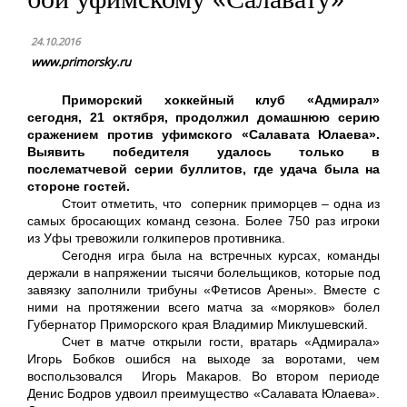
24.10.2016
www.primorsky.ru
Приморский хоккейный клуб «Адмирал»
сегодня, 21 октября, продолжил домашнюю серию
сражением против уфимского «Салавата Юлаева».
Выявить победителя удалось только в
послематчевой серии буллитов, где удача была на
стороне гостей.
Стоит отметить, что соперник приморцев – одна из
самых бросающих команд сезона. Более 750 раз игроки
из Уфы тревожили голкиперов противника.
Сегодня игра была на встречных курсах, команды
держали в напряжении тысячи болельщиков, которые под
завязку заполнили трибуны «Фетисов Арены». Вместе с
ними на протяжении всего матча за «моряков» болел
Губернатор Приморского края Владимир Миклушевский.
Счет в матче открыли гости, вратарь «Адмирала»
Игорь Бобков ошибся на выходе за воротами, чем
воспользовался Игорь Макаров. Во втором периоде
Денис Бодров удвоил преимущество «Салавата Юлаева».