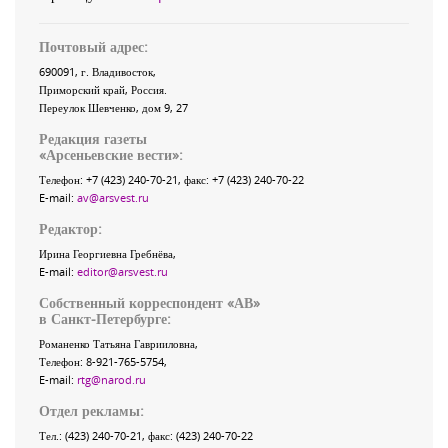
Почтовый адрес:
690091
, г.
Владивосток
,
Приморский край
,
Россия
.
Переулок Шевченко
, дом 9, 27
Редакция газеты
«
Арсеньевские вести
»:
Телефон:
+7 (423) 240-70-21
, факс:
+7 (423) 240-70-22
E-mail:
av@arsvest.ru
Редактор:
Ирина Георгиевна Гребнёва,
E-mail:
editor@arsvest.ru
Собственный корреспондент «АВ»
в Санкт-Петербурге:
Романенко Татьяна Гаврииловна,
Телефон: 8-921-765-5754,
E-mail:
rtg@narod.ru
Отдел рекламы:
Тел.: (423) 240-70-21, факс: (423) 240-70-22