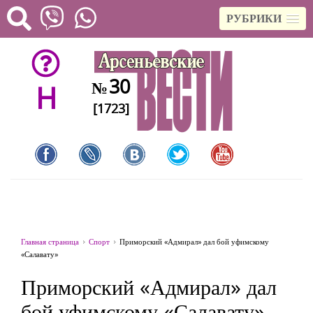
РУБРИКИ
30
№
H
[1723]
Главная страница
Спорт
Приморский «Адмирал» дал бой уфимскому
«Салавату»
Приморский «Адмирал» дал
бой уфимскому «Салавату»