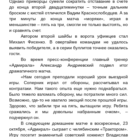
Однако приморцы сумели сократить отставание в счете
до конца второй двадцатиминутки – точным дальним
броском с кистей отличился Вадим Краснослободцев. А за
три минуты до конца матча «моряки», играя в
меньшинстве – пять на три, смогли не только выстоять, но
и сравнять счет.
Автором второй шайбы в ворота уфимцев стал
Михаил Фисенко. В овертайме командам не удалось
выявить победителя, а в серии буллитов точнее оказались
гости.
Во время пресс-конференции главный тренер
«Адмирала» Александр Андриевский подвел итог
драматичного матча.
«Нам сегодня преподали хороший урок выездной
игры. Соперник играл от обороны, рассчитывал на
контратаки. Нам такого опыта еще нужно поднабраться.
Было тяжело взломать оборону, мы потратили много сил.
Возможно, где-то не хватило эмоций после прошлой игры.
Здорово, что забили три на пять, вытащили игру. Ребята
сражались и мы довольны набранным очком», –
подчеркнул он.
В следующем домашнем матче в воскресенье, 23
октября, «Адмирал» сыграет с челябинским «Трактором».
Игру посетит знаменитый советский хоккеист Владислав