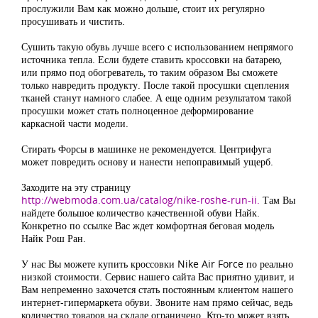
прослужили Вам как можно дольше, стоит их регулярно
просушивать и чистить.
Сушить такую обувь лучше всего с использованием непрямого
источника тепла. Если будете ставить кроссовки на батарею,
или прямо под обогреватель, то таким образом Вы сможете
только навредить продукту. После такой просушки сцепления
тканей станут намного слабее. А еще одним результатом такой
просушки может стать полноценное деформирование
каркасной части модели.
Стирать Форсы в машинке не рекомендуется. Центрифуга
может повредить основу и нанести непоправимый ущерб.
Заходите на эту страницу
http://webmoda.com.ua/catalog/nike-roshe-run-ii
.
Там Вы
найдете большое количество качественной обуви Найк.
Конкретно по ссылке Вас ждет комфортная беговая модель
Найк Рош Ран.
У нас Вы можете купить кроссовки Nike Air Force по реально
низкой стоимости. Сервис нашего сайта Вас приятно удивит, и
Вам непременно захочется стать постоянным клиентом нашего
интернет-гипермаркета обуви. Звоните нам прямо сейчас, ведь
количество товаров на складе ограничено. Кто-то может взять