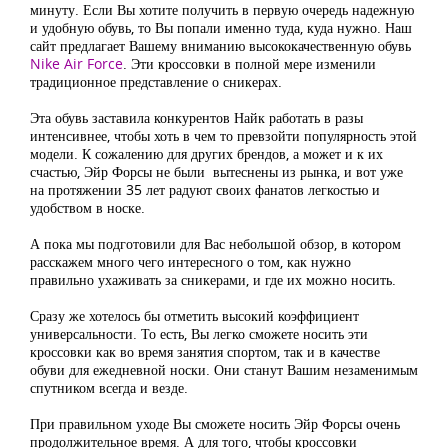
минуту. Если Вы хотите получить в первую очередь надежную
и удобную обувь, то Вы попали именно туда, куда нужно. Наш
сайт предлагает Вашему вниманию высококачественную обувь
Nike Air Force
. Эти кроссовки в полной мере изменили
традиционное представление о сникерах.
Эта обувь заставила конкурентов Найк работать в разы
интенсивнее, чтобы хоть в чем то превзойти популярность этой
модели. К сожалению для других брендов, а может и к их
счастью, Эйр Форсы не были вытеснены из рынка, и вот уже
на протяжении 35 лет радуют своих фанатов легкостью и
удобством в носке.
А пока мы подготовили для Вас небольшой обзор, в котором
расскажем много чего интересного о том, как нужно
правильно ухаживать за сникерами, и где их можно носить.
Сразу же хотелось бы отметить высокий коэффициент
универсальности. То есть, Вы легко сможете носить эти
кроссовки как во время занятия спортом, так и в качестве
обуви для ежедневной носки. Они станут Вашим незаменимым
спутником всегда и везде.
При правильном уходе Вы сможете носить Эйр Форсы очень
продолжительное время. А для того, чтобы кроссовки