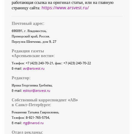
работающая ссылка на оригинал статьи, или на главную
страницу сайта:
https://www.arsvest.ru/
Почтовый адрес:
690091
, г.
Владивосток
,
Приморский край
,
Россия
.
Переулок Шевченко
, дом 9, 27
Редакция газеты
«
Арсеньевские вести
»:
Телефон:
+7 (423) 240-70-21
, факс:
+7 (423) 240-70-22
E-mail:
av@arsvest.ru
Редактор:
Ирина Георгиевна Гребнёва,
E-mail:
editor@arsvest.ru
Собственный корреспондент «АВ»
в Санкт-Петербурге:
Романенко Татьяна Гаврииловна,
Телефон: 8-921-765-5754,
E-mail:
rtg@narod.ru
Отдел рекламы: