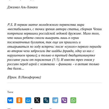
Джамал Аль-Ханаки
P.S. В первом матче молодежного первенства мира
«нестабильная», с точки зрения автора статьи, сборная Чехии
потрепала нервишки российской ледовой дружине. Мало того,
что наши ребята смогли выиграть лишь в серии
послематчевых буллитов, так еще им пришлось и
отыгрываться по ходу встречи: после «сухого» первого периода
во втором чехи забросили две шайбы (правда, одну из них с
нарушением правил), и только в третьей двадцатиминутке
россияне ушли от поражения (1:1). И вместо трех очков у
россиян перед игрой с хозяевами – финнами – в активе только
два балла…
(Прим. В.Никифорова)
Теги: