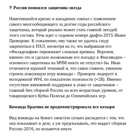
У России появился защитник-звезда
Наметившийся кризис в нападении совпал с появлением
самого многообещающего за долгие годы российского
защитника, который реально может стать главной звездой
этого состава. Речь идет о седьмом номере драфта-2015 Иване
Проворове. К сожалению, ему также не удалось сходу
закрепиться в НХЛ, несмотря на то, что выбравшая его
«Филадельфия» переживает сложные времена. Впрочем,
именно это и сделало возможным его поездку в Финляндию –
основного защитника на МЧМ никто не отпустил бы. Иван
отличается хорошей техникой и, что самое главное, умением
строить атакующую игру команды – Проворов лидирует в
молодежной WHL по показателю полезности (+28). Именно
отсутствие вменяемой поддержки в атаке от защитников –
главный бич сборной России на всех возрастных уровнях, от
товарищеского Кубка Полесья до Олимпийских игр.
Команда Брагина не продемонстрировала все козыри
Вид команды на бумаге зачастую сильно расходится с тем, что
она показывает в деле, а уж предсказывать, что выдаст сборная
России-2016, не возьмется никто.