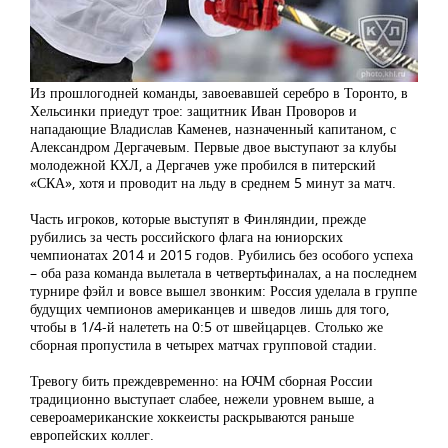
Из прошлогодней команды, завоевавшей серебро в Торонто, в
Хельсинки приедут трое: защитник Иван Проворов и
нападающие Владислав Каменев, назначенный капитаном, с
Александром Дергачевым. Первые двое выступают за клубы
молодежной КХЛ, а Дергачев уже пробился в питерский
«СКА», хотя и проводит на льду в среднем 5 минут за матч.
Часть игроков, которые выступят в Финляндии, прежде
рубились за честь российского флага на юниорских
чемпионатах 2014 и 2015 годов. Рубились без особого успеха
– оба раза команда вылетала в четвертьфиналах, а на последнем
турнире фэйл и вовсе вышел звонким: Россия уделала в группе
будущих чемпионов американцев и шведов лишь для того,
чтобы в 1/4-й налететь на 0:5 от швейцарцев. Столько же
сборная пропустила в четырех матчах групповой стадии.
Тревогу бить преждевременно: на ЮЧМ сборная России
традиционно выступает слабее, нежели уровнем выше, а
североамериканские хоккеисты раскрываются раньше
европейских коллег.