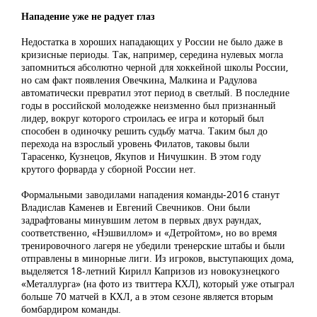
Нападение уже не радует глаз
Недостатка в хороших нападающих у России не было даже в
кризисные периоды. Так, например, середина нулевых могла
запомниться абсолютно черной для хоккейной школы России,
но сам факт появления Овечкина, Малкина и Радулова
автоматически превратил этот период в светлый. В последние
годы в российской молодежке неизменно был признанный
лидер, вокруг которого строилась ее игра и который был
способен в одиночку решить судьбу матча. Таким был до
перехода на взрослый уровень Филатов, таковы были
Тарасенко, Кузнецов, Якупов и Ничушкин. В этом году
крутого форварда у сборной России нет.
Формальными заводилами нападения команды-2016 станут
Владислав Каменев и Евгений Свечников. Они были
задрафтованы минувшим летом в первых двух раундах,
соответственно, «Нэшвиллом» и «Детройтом», но во время
тренировочного лагеря не убедили тренерские штабы и были
отправлены в минорные лиги. Из игроков, выступающих дома,
выделяется 18-летний Кирилл Капризов из новокузнецкого
«Металлурга» (на фото из твиттера КХЛ), который уже отыграл
больше 70 матчей в КХЛ, а в этом сезоне является вторым
бомбардиром команды.