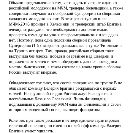
Обычно представление о том, чего ждать и чего не ждать от
российской молодежки на МЧМ, тренеры, болельщики, а также
соперники получают из ноябрьской Суперсерии со сборными
канадских молодежных лиг. В этот раз ситуация иная:
МЧМ-2016 пройдет в Хельсинки, и тренерский штаб Брагина,
очевидно, рассудил, что необходимости дополнительно
проверять команду на узких североамериканских площадках
нет. Поэтому, пока одна половина сборной проваливала
Суперсерию (1-5), вторая отправилась все в ту же Финляндию
на Турнир четырех. Там, правда, российская сборная тоже
выступила без блеска: победа в овертайме над шведами и
поражения от хозяев и чехов обернулись для нее последним
местом. Фактически, в таком составе на таком уровне сборная
России выступит впервые.
Обнадеживает тот факт, что состав соперников по группе В не
обязывает команду Валерия Брагина раскрываться с первых
матчей. На групповой стадии Россию ждут Белоруссия и
нестабильные Чехия со Словакией. Лишь Финляндия,
подгадавшая к домашнему МЧМ едва ли сильнейший в своей
истории молодежный состав, выглядит фаворитом.
Конечно, при таком раскладе в четвертьфинале гарантирован
серьезный соперник, но именно в плей-офф команды Валерия
Брагина умеют удивлять.