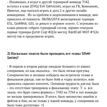
- Изначально, я играл в другой турнирной команде 7/42,
вступил в клан [EVG] Evil Geniuses, играл на ГК, Компаниях,
Ивентах, еще пытался играть в дота 2 и другие онлайн
командники. Из-за проблем и недопонимания в команде, мне
пришлось её покинуть. 06/06/2014 анонсировали турниры
ESL, Go4Wot, GSL за деньги и игровое золото. С игроками из
клана решили собрать турнирный состав, хорошо отыграли
первые турниры (June Cup #2(2е место), RaidCall WoT #1(2е
место) так и продолжили играть.
2) Насколько тяжело было проходить все этапы Silver
Series?
- В первом и втором раунде ожидали большего от наших
соперников, но как оказалось - это была легкая прогулка.
Соперничество и желание победить мы встретили только в
финальном раунде, там не было боёв в «одну колитку», нам
пришлось серьезно попотеть. Основная трудность для нас была
- это отсутствие тренировок к финальному этапу. Т. к. все
знали, что будет смена формата с 7/42 на 7/54 и топ команды
не желали тренироваться. В итоге, было множество ошибок и
фейлов в бою, но не только у нашей команды, у соперников их
было тоже достаточно. =)