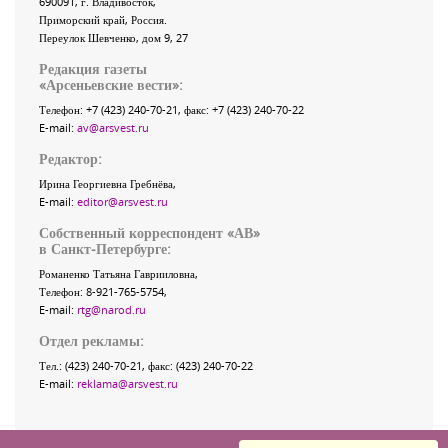
690091
, г.
Владивосток
,
Приморский край
,
Россия
.
Переулок Шевченко
, дом 9, 27
Редакция газеты
«
Арсеньевские вести
»:
Телефон:
+7 (423) 240-70-21
, факс:
+7 (423) 240-70-22
E-mail:
av@arsvest.ru
Редактор:
Ирина Георгиевна Гребнёва,
E-mail:
editor@arsvest.ru
Собственный корреспондент «АВ»
в Санкт-Петербурге:
Романенко Татьяна Гаврииловна,
Телефон: 8-921-765-5754,
E-mail:
rtg@narod.ru
Отдел рекламы:
Тел.: (423) 240-70-21, факс: (423) 240-70-22
E-mail:
reklama@arsvest.ru