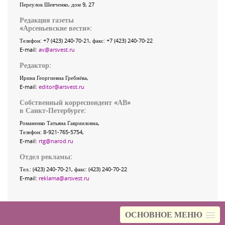
Переулок Шевченко
, дом 9, 27
Редакция газеты
«
Арсеньевские вести
»:
Телефон:
+7 (423) 240-70-21
, факс:
+7 (423) 240-70-22
E-mail:
av@arsvest.ru
Редактор:
Ирина Георгиевна Гребнёва,
E-mail:
editor@arsvest.ru
Собственный корреспондент «АВ»
в Санкт-Петербурге:
Романенко Татьяна Гаврииловна,
Телефон: 8-921-765-5754,
E-mail:
rtg@narod.ru
Отдел рекламы:
Тел.: (423) 240-70-21, факс: (423) 240-70-22
E-mail:
reklama@arsvest.ru
ОСНОВНОЕ МЕНЮ