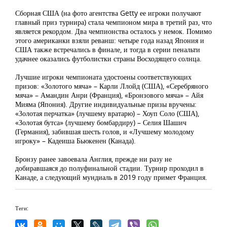
Сборная США (на фото агентства Getty ее игроки получают
главный приз турнира) стала чемпионом мира в третий раз, что
является рекордом. Два чемпионства осталось у немок. Помимо
этого американки взяли реванш: четыре года назад Япония и
США также встречались в финале, и тогда в серии пенальти
удачнее оказались футболистки страны Восходящего солнца.
Лучшие игроки чемпионата удостоены соответствующих
призов: «Золотого мяча» – Карли Ллойд (США), «Серебряного
мяча» – Амандин Анри (Франция), «Бронзового мяча» – Айя
Мияма (Япония). Другие индивидуальные призы вручены:
«Золотая перчатка» (лучшему вратарю) – Хоуп Соло (США),
«Золотая бутса» (лучшему бомбардиру) – Селия Шашич
(Германия), забившая шесть голов, и «Лучшему молодому
игроку» – Кадеиша Бьюкенен (Канада).
Бронзу ранее завоевала Англия, прежде ни разу не
добиравшаяся до полуфинальной стадии. Турнир проходил в
Канаде, а следующий мундиаль в 2019 году примет Франция.
Теги: