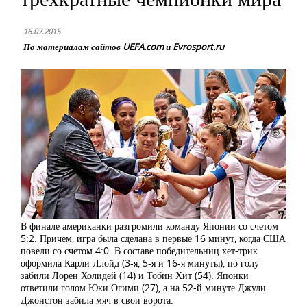
16.07.2015
По материалам сайтов UEFA.com и Evrosport.ru
В финале американки разгромили команду Японии со счетом
5:2. Причем, игра была сделана в первые 16 минут, когда США
повели со счетом 4:0. В составе победительниц хет-трик
оформила Карли Ллойд (3-я, 5-я и 16-я минуты), по голу
забили Лорен Холидей (14) и Тобин Хит (54). Японки
ответили голом Юки Огими (27), а на 52-й минуте Джули
Джонстон забила мяч в свои ворота.