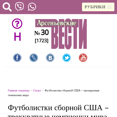
РУБРИКИ
30
№
H
[1723]
Главная страница
Спорт
Футболистки сборной США – трехкратные
чемпионки мира
Футболистки сборной США –
трехкратные чемпионки мира