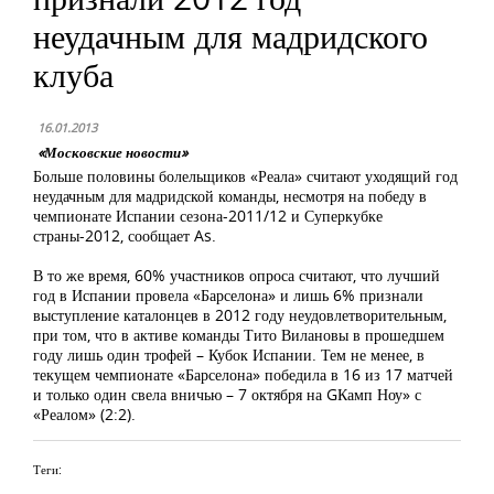
неудачным для мадридского
клуба
16.01.2013
«Московские новости»
Больше половины болельщиков «Реала» считают уходящий год
неудачным для мадридской команды, несмотря на победу в
чемпионате Испании сезона-2011/12 и Суперкубке
страны-2012, сообщает As.
В то же время, 60% участников опроса считают, что лучший
год в Испании провела «Барселона» и лишь 6% признали
выступление каталонцев в 2012 году неудовлетворительным,
при том, что в активе команды Тито Вилановы в прошедшем
году лишь один трофей – Кубок Испании. Тем не менее, в
текущем чемпионате «Барселона» победила в 16 из 17 матчей
и только один свела вничью – 7 октября на GКамп Ноу» с
«Реалом» (2:2).
Теги: