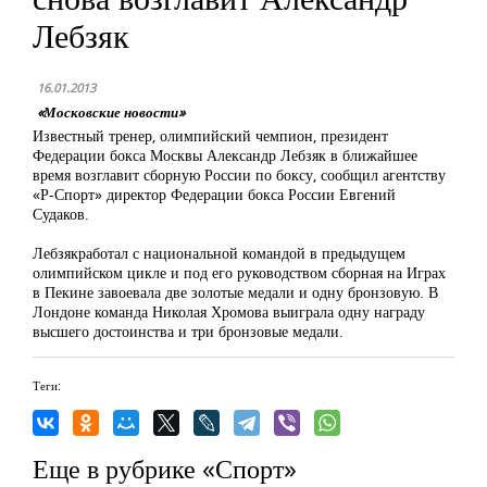
Лебзяк
16.01.2013
«Московские новости»
Известный тренер, олимпийский чемпион, президент
Федерации бокса Москвы Александр Лебзяк в ближайшее
время возглавит сборную России по боксу, сообщил агентству
«Р-Спорт» директор Федерации бокса России Евгений
Судаков.
Лебзякработал с национальной командой в предыдущем
олимпийском цикле и под его руководством сборная на Играх
в Пекине завоевала две золотые медали и одну бронзовую. В
Лондоне команда Николая Хромова выиграла одну награду
высшего достоинства и три бронзовые медали.
Теги:
Еще в рубрике «Спорт»