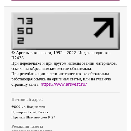
© Арсеньевские вести, 1992—2022. Индекс подписки:
П2436
При перепечатке и при другом использовании материалов,
ссылка на «Арсеньевские вести» обязательна.
При републикации в сети интернет так же обязательна
работающая ссылка на оригинал статьи, или на главную
страницу сайта:
https://www.arsvest.ru/
Почтовый адрес:
690091
, г.
Владивосток
,
Приморский край
,
Россия
.
Переулок Шевченко
, дом 9, 27
Редакция газеты
«
Арсеньевские вести
»: