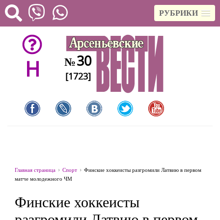
РУБРИКИ
30
№
H
[1723]
Главная страница
Спорт
Финские хоккеисты разгромили Латвию в первом
матче молодежного ЧМ
Финские хоккеисты
разгромили Латвию в первом