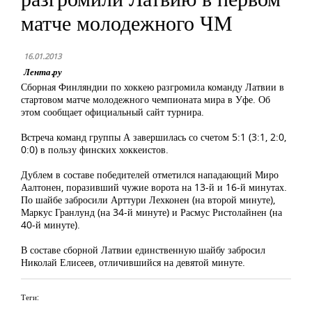
матче молодежного ЧМ
16.01.2013
Лента.ру
Сборная Финляндии по хоккею разгромила команду Латвии в
стартовом матче молодежного чемпионата мира в Уфе. Об
этом сообщает официальный сайт турнира.
Встреча команд группы А завершилась со счетом 5:1 (3:1, 2:0,
0:0) в пользу финских хоккеистов.
Дублем в составе победителей отметился нападающий Миро
Аалтонен, поразивший чужие ворота на 13-й и 16-й минутах.
По шайбе забросили Арттури Лехконен (на второй минуте),
Маркус Гранлунд (на 34-й минуте) и Расмус Ристолайнен (на
40-й минуте).
В составе сборной Латвии единственную шайбу забросил
Николай Елисеев, отличившийся на девятой минуте.
Теги: