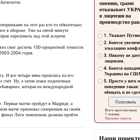
 Анчелотти.
мнению, трамп
отказывает УКР
в лицензии на
производство рак
перниками на этот раз кто-то обязательно
все в обороне. Уже на пятой минуте
1. Уважает Путин
ёров переломить ход этой встречи.
2. Боится увелич
 кто смог достичь 100-процентной точности
эскалацию конфл
 2003-2004 годов.
3. Никому не дает
лицензии.
4. Боится нападе
Украины на СШ
а. И все четыре мяча пришлись на его
 счёт. Ну, а затем атаки подопечных
5. Просто у него 
 «Баварии», которая на международной
поведения такая:
обещать и не сдел
. Первые матчи пройдут в Мадриде, а
тном матче принимал соперников на своём
Всего проголосовало
е, в финал Лиги чемпионов должны пройти
1 человек
Прошлые опросы
Наши проект