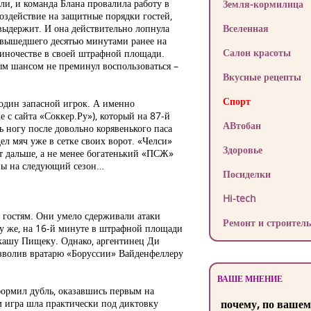
ли, и команда Блана провалила работу в
Земля-кормилица
воздействие на защитные порядки гостей,
 выдержит. И она действительно лопнула
Вселенная
, вышедшего десятью минутами ранее на
Салон красоты
диночестве в своей штрафной площади.
м шансом не преминул воспользоваться –
Вкусные рецепты
Спорт
 один запасной игрок. А именно
 с сайта «Соккер.Ру»), который на 87-й
АВтобан
ь ногу после довольно корявенького паса
ел мяч уже в сетке своих ворот. «Челси»
Здоровье
т дальше, а не менее богатенький «ПСЖ»
ны на следующий сезон…
Посиделки
Hi-tech
 гостям. Они умело сдерживали атаки
Ремонт и строитель
му же, на 16-й минуте в штрафной площади
укашу Пищеку. Однако, аргентинец Ди
озволив вратарю «Боруссии» Вайденфеллеру
ВАШЕ МНЕНИЕ
формил дубль, оказавшись первым на
м игра шла практически под диктовку
почему, по вашем