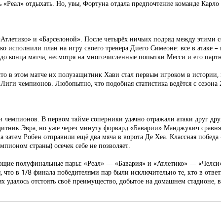
ь «Реал» отдыхать. Но, увы, Фортуна отдала предпочтение команде Карло
тлетико» и «Барселоной». После четырёх ничьих подряд между этими со
ко исполнили план на игру своего тренера Диего Симеоне: все в атаке – 
 до конца матча, несмотря на многочисленные попытки Месси и его партн
то в этом матче их полузащитник Хави стал первым игроком в истории,
х Лиги чемпионов. Любопытно, что подобная статистика ведётся с сезона
и чемпионов. В первом тайме соперники удачно отражали атаки друг друг
итник Эвра, но уже через минуту форвард «Баварии» Манджукич сравнял
а затем Робен отправили ещё два мяча в ворота Де Хеа. Классная победа
емпионом страны) осечек себе не позволяет.
ющие полуфинальные пары: «Реал» — «Бавария» и «Атлетико» — «Челси»
 что в 1/8 финала победителями пар были исключительно те, кто в отве
стях удалось отстоять своё преимущество, добытое на домашнем стадион