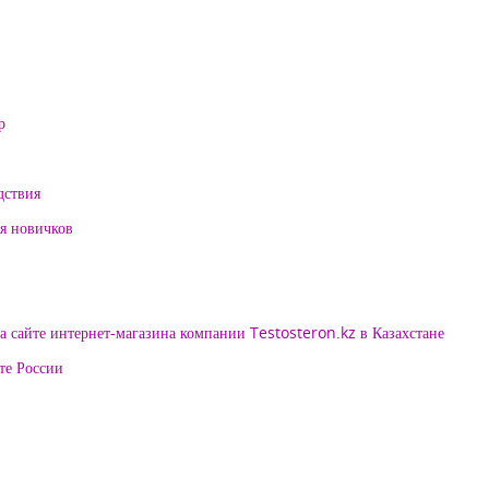
р
дствия
ля новичков
 сайте интернет-магазина компании Testosteron.kz в Казахстане
те России