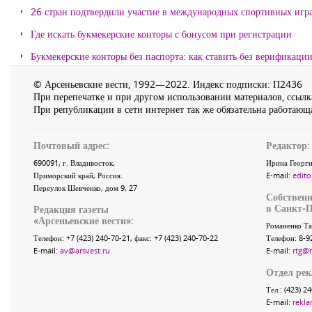
26 стран подтвердили участие в международных спортивных игр
Где искать букмекерские конторы с бонусом при регистрации
Букмекерские конторы без паспорта: как ставить без верификаци
© Арсеньевские вести, 1992—2022. Индекс подписки: П2436
При перепечатке и при другом использовании материалов, ссылка
При републикации в сети интернет так же обязательна работающа
Почтовый адрес:
Редактор:
690091
, г.
Владивосток
,
Ирина Георги
Приморский край
,
Россия
.
E-mail:
edito
Переулок Шевченко
, дом 9, 27
Собственн
в Санкт-П
Редакция газеты
«
Арсеньевские вести
»:
Романенко Та
Телефон:
+7 (423) 240-70-21
, факс:
+7 (423) 240-70-22
Телефон: 8-9
E-mail:
av@arsvest.ru
E-mail:
rtg@
Отдел ре
Тел.: (423) 2
E-mail:
rekla