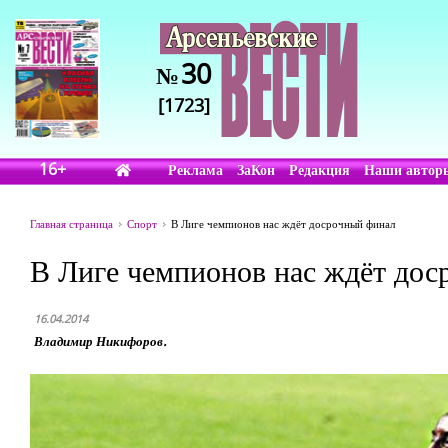
30
№
[1723]
16+
Реклама
ЗаКон
Редакция
Наши автор
Главная страница
Спорт
В Лиге чемпионов нас ждёт досрочный финал
В Лиге чемпионов нас ждёт до
16.04.2014
Владимир Никифоров.