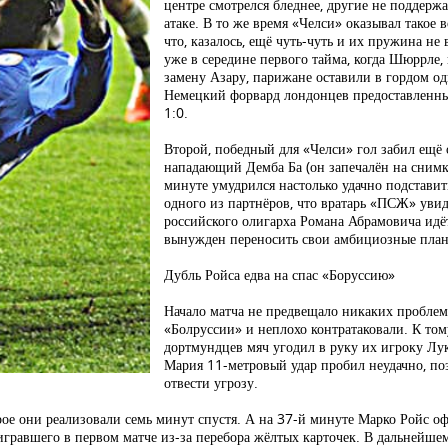
центре смотрелся бледнее, другие не поддержа
атаке. В то же время «Челси» оказывал такое 
что, казалось, ещё чуть-чуть и их пружина не
уже в середине первого тайма, когда Шюррле
замену Азару, парижане оставили в гордом о
Немецкий форвард лондонцев предоставленны
1:0.
Второй, победный для «Челси» гол забил ещё
нападающий Демба Ба (он запечалён на снимке
минуте умудрился настолько удачно подставит
одного из партнёров, что вратарь «ПСЖ» увид
российского олигарха Романа Абрамовича идё
вынужден переносить свои амбициозные пла
Дубль Ройса едва на спас «Боруссию»
Начало матча не предвещало никаких проблем
«Болруссии» и неплохо контратаковали. К то
дортмундцев мяч угодил в руку их игроку Л
Мария 11-метровый удар пробил неудачно, п
отвести угрозу.
рое они реализовали семь минут спустя. А на 37-й минуте Марко Ройс о
 игравшего в первом матче из-за перебора жёлтых карточек. В дальнейше