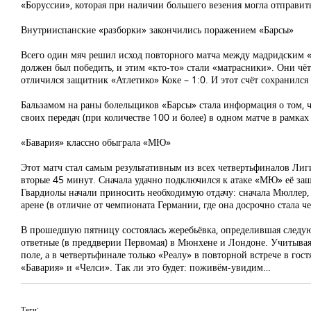
«Боруссии», которая при наличии большего везения могла отправит
Внутрииспанские «разборки» закончились поражением «Барсы»
Всего один мяч решил исход повторного матча между мадридским «А
должен был победить, и этим «кто-то» стали «матрасники». Они чёт
отличился защитник «Атлетико» Коке – 1:0. И этот счёт сохранился
Бальзамом на раны болельщиков «Барсы» стала информация о том, ч
своих передач (при количестве 100 и более) в одном матче в рамка
«Бавария» классно обыграла «МЮ»
Этот матч стал самым результативным из всех четвертьфиналов Лиг
вторые 45 минут. Сначала удачно подключился к атаке «МЮ» её защ
Гвардиолы начали приносить необходимую отдачу: сначала Мюллер, 
арене (в отличие от чемпионата Германии, где она досрочно стала ч
В прошедшую пятницу состоялась жеребьёвка, определившая следу
ответные (в преддверии Первомая) в Мюнхене и Лондоне. Учитывая,
поле, а в четвертьфинале только «Реалу» в повторной встрече в го
«Бавария» и «Челси». Так ли это будет: поживём-увидим…
Теги: