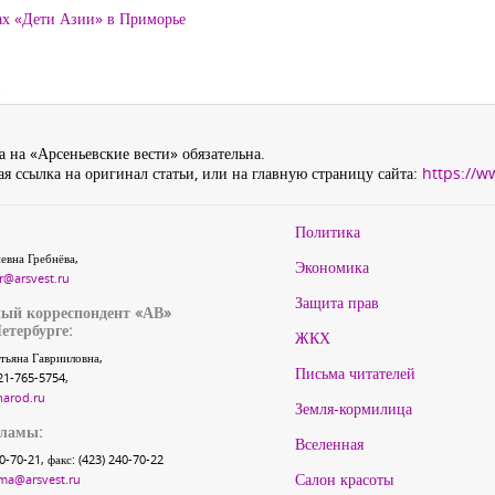
ах «Дети Азии» в Приморье
и
 на «Арсеньевские вести» обязательна.
я ссылка на оригинал статьи, или на главную страницу сайта:
https://w
Политика
евна Гребнёва,
Экономика
r@arsvest.ru
Защита прав
ый корреспондент «АВ»
етербурге:
ЖКХ
тьяна Гаврииловна,
Письма читателей
21-765-5754,
narod.ru
Земля-кормилица
кламы:
Вселенная
40-70-21, факс: (423) 240-70-22
Салон красоты
ma@arsvest.ru