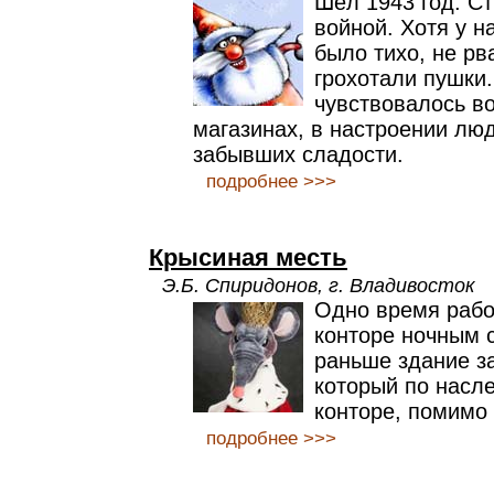
Шёл 1943 год. С
войной. Хотя у н
было тихо, не рв
грохотали пушки
чувствовалось во
магазинах, в настроении люд
забывших сладости.
подробнее >>>
Крысиная месть
Э.Б. Спиридонов, г. Владивосток
Одно время рабо
конторе ночным 
раньше здание з
который по насл
конторе, помимо 
подробнее >>>