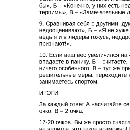
бы», Б – «Конечно, у них есть не
терпимы», В – «Замечательные л
9. Сравнивая себя с другими, ду
недооценивают», Б – «Я не хуже
ведь я и в лидеры гожусь, недар
признают!».
10. Если ваш вес увеличился на 4
впадаете в панику, Б – считаете,
ничего особенного, В – тут же п
решительные меры: переходите н
занимаетесь спортом.
ИТОГИ
За каждый ответ А насчитайте себ
очко, В – 2 очка.
17-20 очков. Вы же просто счаст
не верится, что такое возможно!