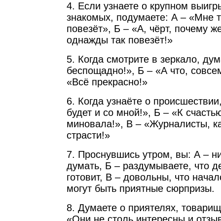
4. Если узнаете о крупном выигр
знакомых, подумаете: А – «Мне т
повезёт», Б – «А, чёрт, почему ж
однажды так повезёт!»
5. Когда смотрите в зеркало, ду
беспощадно!», Б – «А что, совсе
«Всё прекрасно!»
6. Когда узнаёте о происшествии,
будет и со мной!», Б – «К счасть
миновала!», В – «Журналисты, ка
страсти!»
7. Проснувшись утром, вы: А – ни
думать, Б – раздумываете, что 
готовит, В – довольны, что начал
могут быть приятные сюрпризы.
8. Думаете о приятелях, товарищ
«Они не столь интересны и отзыв