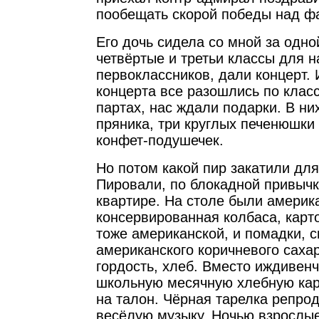
пообещать скорой победы над ф
Его дочь сидела со мной за одно
четвёртые и третьи классы для н
первоклассников, дали концерт. 
концерта все разошлись по класс
партах, нас ждали подарки. В ни
пряника, три круглых печенюшки
конфет-подушечек.
Но потом какой пир закатили дл
Пировали, по блокадной привычк
квартире. На столе были америк
консервированная колбаса, карт
тоже американской, и помадки, 
американского коричневого саха
гордость, хлеб. Вместо иждивен
школьную месячную хлебную кар
на талон. Чёрная тарелка репро
весёлую музыку. Ночью взрослы