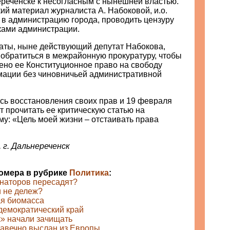
ереченске к несогласным с нынешней властью.
ий материал журналиста А. Набоковой, и.о.
 в администрацию города, проводить цензуру
ками администрации.
таты, ныне действующий депутат Набокова,
обратиться в межрайонную прокуратуру, чтобы
ено ее Конституционное право на свободу
ации без чиновничьей административной
сь восстановления своих прав и 19 февраля
т прочитать ее критическую статью на
у: «Цель моей жизни – отстаивать права
 г. Дальнереченск
номера в рубрике
Политика
:
рнаторов пересадят?
и не дележ?
я биомасса
емократический край
» начали зачищать
авечно выслан из Европы