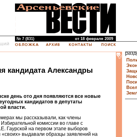
№ 7 (831)
от 18 февраля 2009
Пол
Эко
ля кандидата Александры
Защи
Нов
й
Пос
Все
Зем
нске день ото дня появляются все новые
еугодных кандидатов в депутаты
ой власти.
мерах мы рассказывали, как члены
 Избирательной комиссии во главе с
.Е. Гаурской на первом этапе выборов
я «своих» выдавали образцы заявлений на