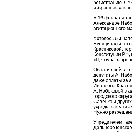
регистрацию. Сей
избранные член
А 16 февраля ка
Александре Набо
агитационного м
Хотелось бы нап
муниципальной га
Красниковой, те
Конституции РФ, 
«Цензура запрещ
Обратившейся в 
депутаты А. Наб
даже оплаты за а
Ивановна Красни
А. Набоковой в а
городского округ
Савенко и других
учредителем газе
Нужно разрешен
Учредителем газ
Дальнереченского