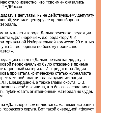
час стало известно, что «своими» оказались
ы ПЕДРоссов.
ндидату в депутаты, ныне действующему депутату
ковой, учинили цензуру ее предвыборного
атериала.
омнить власти города Дальнереченска, редакции
зеты «Дальнеречье», и.о. редактору Л.И.
рриториальной Избирательной комиссии 29 статью
пункт 5, где черным по белому прописано:
ается».
редакцию газеты «Дальнеречье» кандидату в
оковой первоначально было отказано в приеме
гитационный материал. И.о. редактора Лидия
кова прочитала критическую статью журналиста
дрес местной власти, главы администрации
а Л.Г. Шамардиной, а также главы округа Ю.В.
 важных особ и заявила, что без согласования с
ты публиковать агитационный материал не будет.
ие.
еты «Дальнеречье» является сама администрация
 городского округа. Вот такой очередной «фокус»