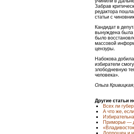
учинили в Дальн
Забрав критическ
редактора пошла
статьи с чиновни
Кандидат в депу
вынуждена была 
было восстановл
массовой информ
цензуры.
Набокова добила
избиратели смогу
злободневную тем
человека».
Ольга Кривицкая,
Другие статьи 
Всех ли губе
А что же, есл
Избирательна
Приморье — д
«Владивосток
Допрошен и н