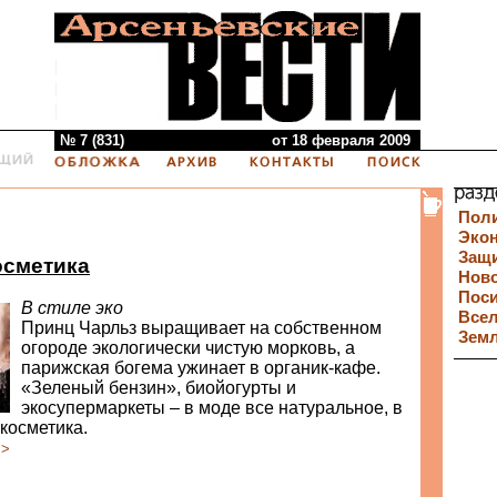
№ 7 (831)
от 18 февраля 2009
Пол
Эко
Защи
осметика
Нов
Пос
В стиле эко
Все
Принц Чарльз выращивает на собственном
Зем
огороде экологически чистую морковь, а
парижская богема ужинает в органик-кафе.
«Зеленый бензин», биойогурты и
экосупермаркеты – в моде все натуральное, в
 косметика.
>>