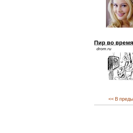
Пир во врем
drom.ru
<< В пред