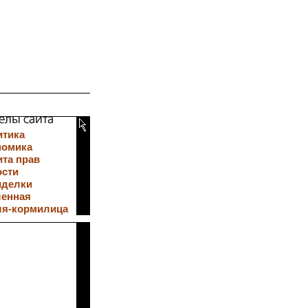
итика
номика
та прав
ости
иделки
ленная
ля-кормилица