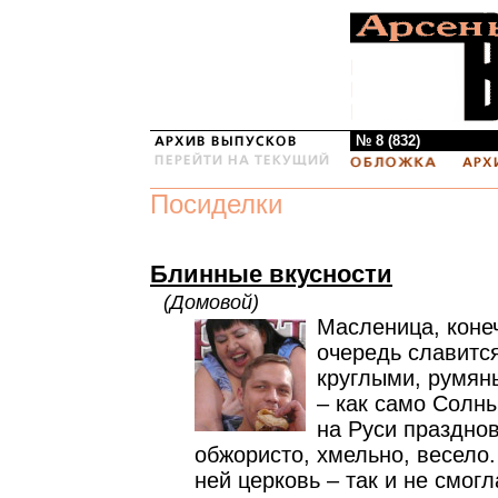
№ 8 (832)
Посиделки
Блинные вкусности
(Домовой)
Масленица, коне
очередь славитс
круглыми, румян
– как само Солны
на Руси праздно
обжористо, хмельно, весело.
ней церковь – так и не смог