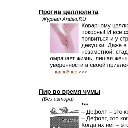
Против целлюлита
Журнал Arabio.RU
Коварному целлю
покорны! И все 
появиться и у ст
девушки. Даже в 
незаметной, ста
омрачает жизнь, лишая женщ
уверенности в своей привле
подробнее >>>
Пир во время чумы
(Без автора)
***
– Дефолт – это к
– Дефолт, это ко
Когда их нет – э