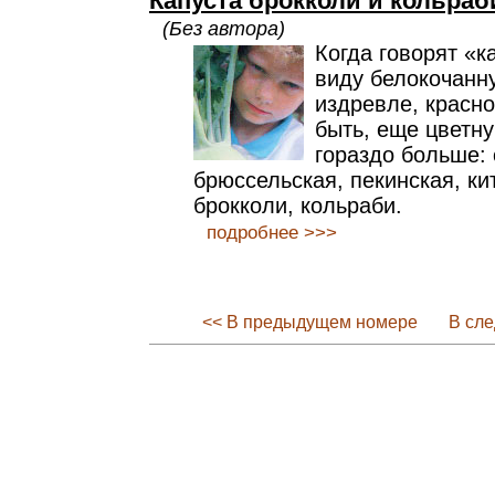
Капуста брокколи и кольраб
(Без автора)
Когда говорят «к
виду белокочанн
издревле, красно
быть, еще цветну
гораздо больше: 
брюссельская, пекинская, ки
брокколи, кольраби.
подробнее >>>
<< В предыдущем номере
В сл