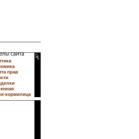
итика
номика
та прав
ости
иделки
ленная
ля-кормилица