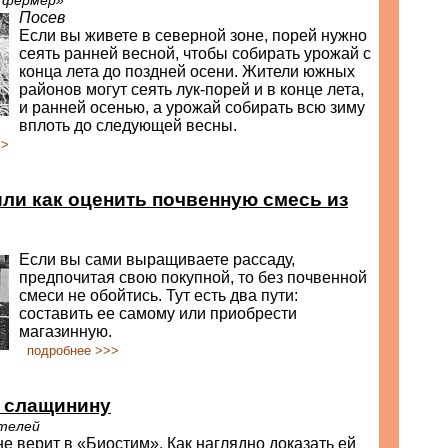
и фермер»
Посев
Если вы живете в северной зоне, порей нужно
сеять ранней весной, чтобы собирать урожай с
конца лета до поздней осени. Жители южных
районов могут сеять лук-порей и в конце лета,
и ранней осенью, а урожай собирать всю зиму
вплоть до следующей весны.
>>
или как оценить почвенную смесь из
Если вы сами выращиваете рассаду,
предпочитая свою покупной, то без почвенной
смеси не обойтись. Тут есть два пути:
составить ее самому или приобрести
магазинную.
подробнее >>>
. слащинину
телей
е верит в «Биостим». Как наглядно доказать ей