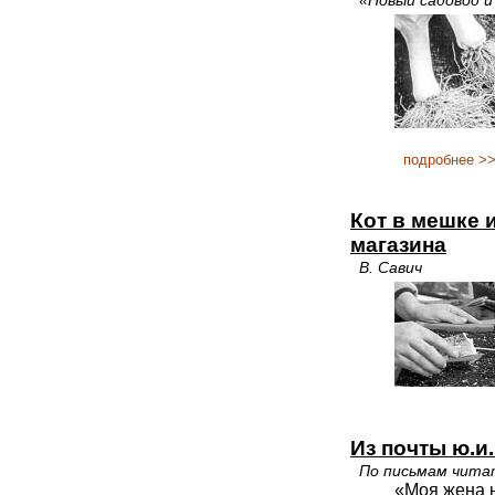
«Новый садовод 
подробнее >
Кот в мешке 
магазина
В. Савич
Из почты ю.и
По письмам чита
«Моя жена н