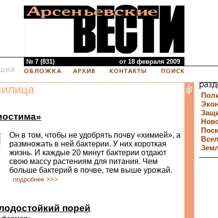
№ 7 (831)
от 18 февраля 2009
милица
Пол
Эко
Защи
иостима»
Нов
Пос
Он в том, чтобы не удобрять почву «химией», а
Все
размножать в ней бактерии. У них короткая
Зем
жизнь. И каждые 20 минут бактерии отдают
свою массу растениям для питания. Чем
больше бактерий в почве, тем выше урожай.
подробнее >>>
лодостойкий порей