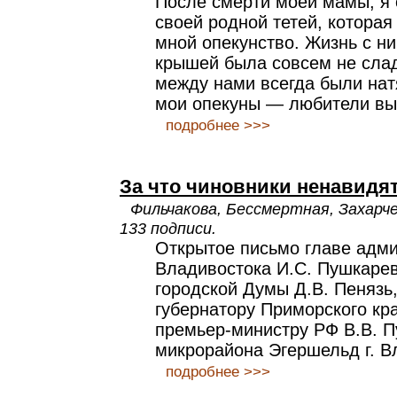
После смерти моей мамы, я 
своей родной тетей, котора
мной опекунство. Жизнь с н
крышей была совсем не сла
между нами всегда были нат
мои опекуны — любители вы
подробнее >>>
За что чиновники ненавидя
Фильчакова, Бессмертная, Захарче
133 подписи.
Открытое письмо главе адм
Владивостока И.С. Пушкарев
городской Думы Д.В. Пенязь,
губернатору Приморского кра
премьер-министру РФ В.В. П
микрорайона Эгершельд г. В
подробнее >>>