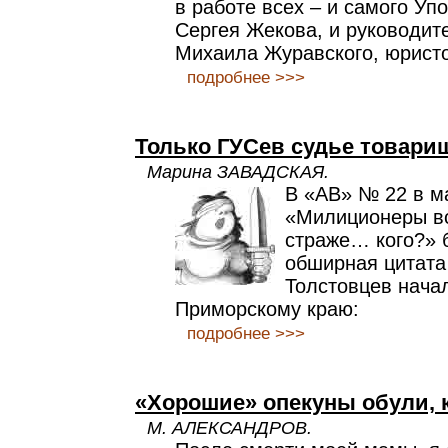
в работе всех – и самого Уп
Сергея Жекова, и руководит
Михаила Журавского, юрист
подробнее >>>
Только ГУСев судье товари
Марина ЗАВАДСКАЯ.
В «АВ» № 22 в м
«Милиционеры вс
страже… кого?»
обширная цитата
Толстовцев нача
Приморскому краю:
подробнее >>>
«Хорошие» опекуны обули, 
М. АЛЕКСАНДРОВ.