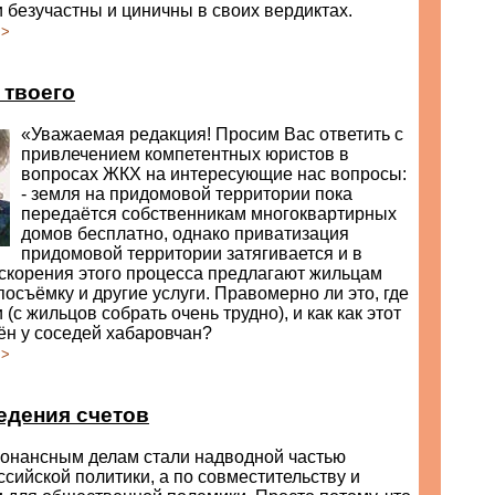
 безучастны и циничны в своих вердиктах.
>>
 твоего
«Уважаемая редакция! Просим Вас ответить с
привлечением компетентных юристов в
вопросах ЖКХ на интересующие нас вопросы:
- земля на придомовой территории пока
передаётся собственникам многоквартирных
домов бесплатно, однако приватизация
придомовой территории затягивается и в
скорения этого процесса предлагают жильцам
посъёмку и другие услуги. Правомерно ли это, где
 (с жильцов собрать очень трудно), и как как этот
ён у соседей хабаровчан?
>>
едения счетов
зонансным делам стали надводной частью
сийской политики, а по совместительству и