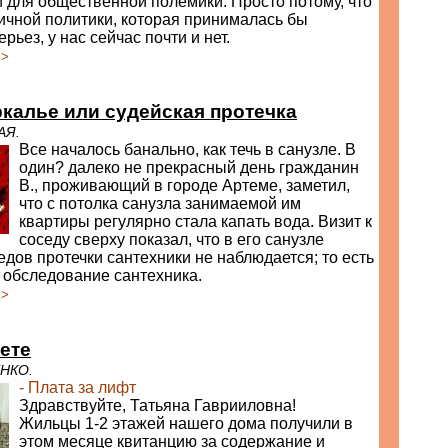
для общественной полемики. Просто потому, что
ичной политики, которая принималась бы
рьез, у нас сейчас почти и нет.
>>
ркалье или судейская протечка
АЯ.
Все началось банально, как течь в санузле. В
один? далеко не прекрасный день гражданин
В., проживающий в городе Артеме, заметил,
что с потолка санузла занимаемой им
квартиры регулярно стала капать вода. Визит к
соседу сверху показал, что в его санузле
дов протечки сантехники не наблюдается; то есть
 обследование сантехника.
>>
ете
НКО.
- Плата за лифт
Здравствуйте, Татьяна Гаврииловна!
Жильцы 1-2 этажей нашего дома получили в
этом месяце квитанцию за содержание и