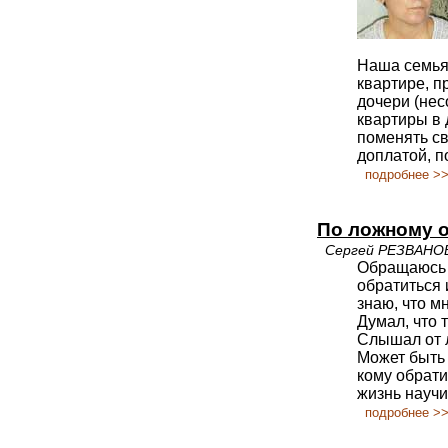
Наша семья
квартире, 
дочери (нес
квартиры в 
поменять св
доплатой, п
подробнее >
По ложному 
Сергей РЕЗВАНО
Обращаюсь к
обратиться 
знаю, что м
Думал, что 
Слышал от л
Может быть 
кому обрати
жизнь научи
подробнее >