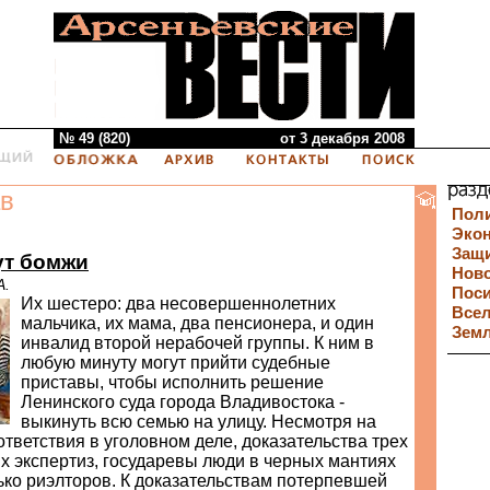
№ 49 (820)
от 3 декабря 2008
в
Пол
Эко
Защи
ут бомжи
Нов
А.
Пос
Их шестеро: два несовершеннолетних
Все
мальчика, их мама, два пенсионера, и один
Зем
инвалид второй нерабочей группы. К ним в
любую минуту могут прийти судебные
приставы, чтобы исполнить решение
Ленинского суда города Владивостока -
выкинуть всю семью на улицу. Несмотря на
тветствия в уголовном деле, доказательства трех
 экспертиз, государевы люди в черных мантиях
ко риэлторов. К доказательствам потерпевшей