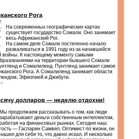
канского Рога
.
На современных географических картах
существует государство Сомали. Оно занимает
весь Африканский Рог.
На самом деле Сомали постепенно начало
разваливаться в 1991 году из-за начавшейся
й войны. К настоящему моменту самыми
бразованиями на территории бывшего Сомали
унтленд и Сомалиленд. Пунтленд занимает самое
канского Рога. А Сомалиленд занимает области
лендом, Эфиопией и Джибути.
>>
сячу долларов — неделю отдохни!
Мы продолжаем рассказывать о том, как люди
зарабатывают деньги собственным интеллектом,
работая на финансовых рынках. Сегодня наш
гость — Гаспарян Самвел. Оптимист по жизни, он
нашел для себя то, что давно искал. И нисколько