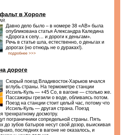
фальт в Хороле
АЯ.
Давно дело было – в номере 38 «АВ» была
опубликована статья Александра Каледина
«Дорога к селу… и дороги к деньгам».
Речь в статье шла, естественно, о деньгах и
дорогах (но отнюдь не о дураках!).
подробнее >>>
на дороге
Скорый поезд Владивосток-Харьков мчался
вглубь страны. На термометре станции
Иссиль-Куль — +45 Со, в вагоне — столько же.
Пассажиры грезили о воде, обливаясь потом.
Поезд на станции стоит целый час, потому что
Иссиль-Куль — другая страна. Поезд
я трехкратному досмотру.
ут пограничники сопредельной страны. Пять
 до зубов батыров несут свой дозор, выискивая
днако, последних в вагоне не оказалось, и