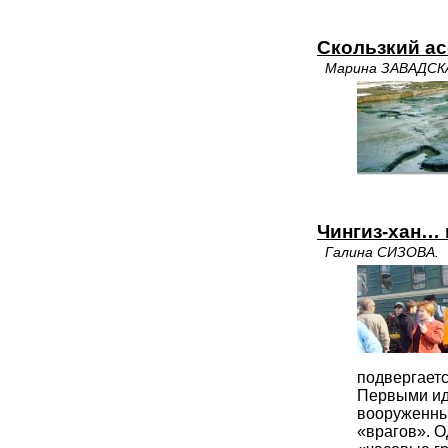
Скользкий ас
Марина ЗАВАДСК
Чингиз-хан… 
Галина СИЗОВА.
подвергаетс
Первыми ид
вооруженных
«врагов». О