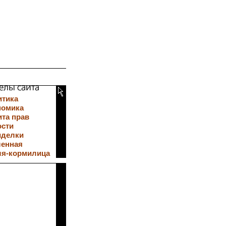
итика
номика
та прав
ости
иделки
ленная
ля-кормилица