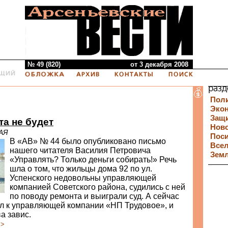
№ 49 (820)
от 3 декабря 2008
Пол
Эко
Защи
та не будет
Нов
АЯ
Пос
В «АВ» № 44 было опубликовано письмо
Все
нашего читателя Василия Петровича
Зем
«Управлять? Только деньги собирать!» Речь
шла о том, что жильцы дома 92 по ул.
Успенского недовольны управляющей
компанией Советского района, судились с ней
по поводу ремонта и выиграли суд. А сейчас
л к управляющей компании «НП Трудовое», и
а завис.
>>