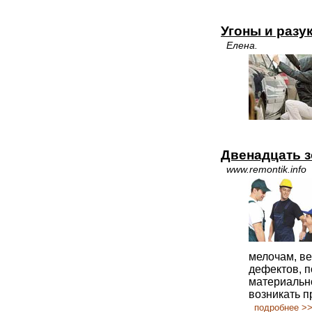
Угоны и разу
Елена.
Двенадцать 
www.remontik.info
мелочам, ве
дефектов, п
материально
возникать п
подробнее >