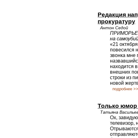
Редакция нап
прокуратуру
Антон Седой
ПРИМОРЬЕ: 
на самоуби
«21 октября
повесился н
звонка мне 
назвавшийся
находится в
внешних пов
строки из п
новой жерт
подробнее >
Только юмор 
Татьяна Василье
Ох, завидую
телевизор, 
Отрываются 
отправляютс