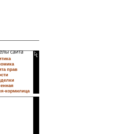
итика
номика
та прав
ости
иделки
ленная
ля-кормилица