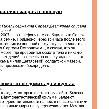
равляет запрос в военную
Гибель сержанта Сергея Дегтярева списана
йство!
 2007 г. по телефону нам сообщили, что Сережа
а ремне. Примерно через три часа после этого
позвонил из военной прокуратуры следователь,
 Сергеем Петровичем..., и сказал, что он
 морге, где проводится осмотр тела и никаких
реждений на теле сына он не увидел»…. - это
исьма Лилии Дегтяревой, солдатской матери,
вы армейского беспредела.
>>
поможет не дожить до инсульта
ва
 я людям, которые фантастику любят! Включат
найдут фантастический фильм и балдеют.
от действительности нашей, в новые галактики
я, в иные миры на суперзвездолетах. Мечтают...