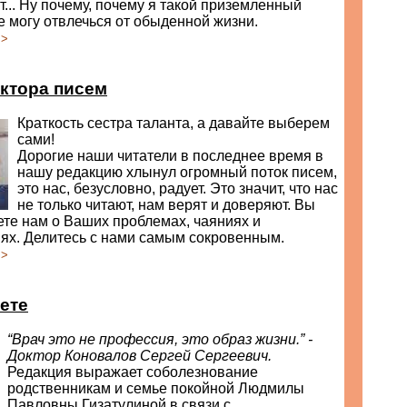
... Ну почему, почему я такой приземленный
е могу отвлечься от обыденной жизни.
>>
ктора писем
Краткость сестра таланта, а давайте выберем
сами!
Дорогие наши читатели в последнее время в
нашу редакцию хлынул огромный поток писем,
это нас, безусловно, радует. Это значит, что нас
не только читают, нам верят и доверяют. Вы
те нам о Ваших проблемах, чаяниях и
ях. Делитесь с нами самым сокровенным.
>>
ете
“Врач это не профессия, это образ жизни.” -
Доктор Коновалов Сергей Сергеевич.
Редакция выражает соболезнование
родственникам и семье покойной Людмилы
Павловны Гизатулиной в связи с