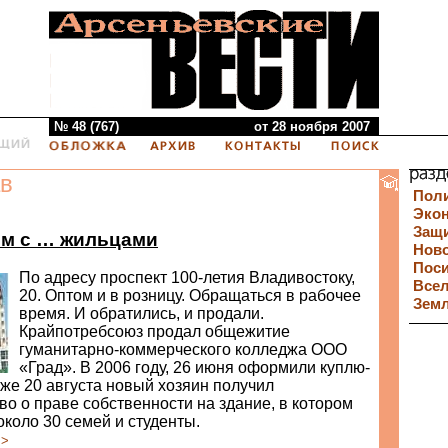
№ 48 (767)
от 28 ноября 2007
в
Пол
Эко
Защи
ом с … жильцами
Нов
Пос
По адресу проспект 100-летия Владивостоку,
Все
20. Оптом и в розницу. Обращаться в рабочее
Зем
время. И обратились, и продали.
Крайпотребсоюз продал общежитие
гуманитарно-коммерческого колледжа ООО
«Град». В 2006 году, 26 июня оформили куплю-
уже 20 августа новый хозяин получил
во о праве собственности на здание, в котором
коло 30 семей и студенты.
>>