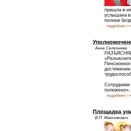
пришла в и
услышана в 
полное безр
подробнее >
Уполномочен
Анна Селезнева
РАЗЪЯСНЯ
«Разъяснит
Пенсионног
достижении
трудоспособ
Сотрудники 
положено», 
подробнее >
Площадка ун
В.П. Максимович