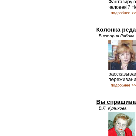
Фантазируют
человек!? Н
подробнее >
Колонка реда
Виктория Рябова
рассказывае
переживани
подробнее >
Вы спрашива
В.Я. Куликова