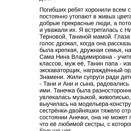
Погибших ребят хоронили всем с
постоянно утопают в живых цвет
добрые прекрасные люди, а пот
и уважали их. Я встретилась с 
Терновой, Таниной мамой. Глаза 
голос дрожал, когда она рассказ
была крепкая, дружная семья, на
Сама Нина Владимировна - учи
классов, муж её, Танин папа - и
экскаваторщик, награждённый о
Знамени. Жили супруги ради дет
- Тани и Ани и сына, радовались 
ими. Танечка была разносторонн
увлекалась музыкой, живописью,
выучилась на модельера-констру
сестрёнки-двойняшки тяжело отр
состоянии Анечки, она не может 
что её любимой сестры, с котор
больше нет.