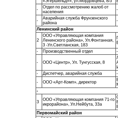
«Эгершельд»», ул.Мордовцева, 8/3
Отдел по рассмотрению жалоб от
-
-
населения
Аварийная служба Фрунзенского
-
-
района
Ленинский район
ООО «Управляющая компания
2
Ленинского района», Ул.Фонтанная,
3 -Ул.Светланская, 183
-
Производственный отдел
-
-
ООО «Центр», Ул. Тунгусская, 8
-
Диспетчер, аварийная служба
-
-
ООО «Арт-Комп», директор
-
ООО «Управляющая компания 71-го
3
икрорайона», Ул.Нейбута, 33а
Первомайский район