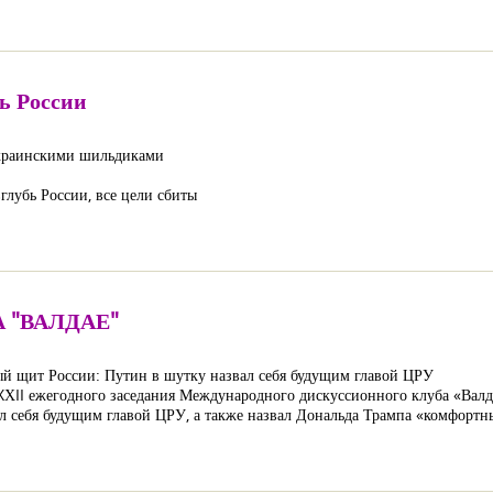
ь России
 украинскими шильдиками
лубь России, все цели сбиты
 "ВАЛДАЕ"
ый щит России: Путин в шутку назвал себя будущим главой ЦРУ
XХII ежегодного заседания Международного дискуссионного клуба «Валд
ал себя будущим главой ЦРУ, а также назвал Дональда Трампа «комфортн