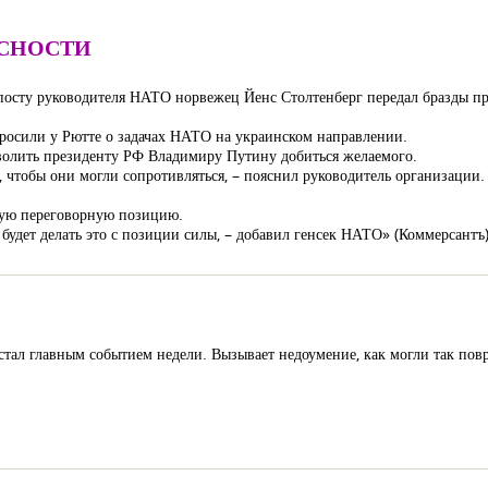
СНОСТИ
а посту руководителя НАТО норвежец Йенс Столтенберг передал бразды 
просили у Рютте о задачах НАТО на украинском направлении.
зволить президенту РФ Владимиру Путину добиться желаемого.
 чтобы они могли сопротивляться, – пояснил руководитель организации. 
ную переговорную позицию.
 будет делать это с позиции силы, – добавил генсек НАТО» (Коммерсантъ)
стал главным событием недели. Вызывает недоумение, как могли так пов