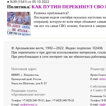
● №39 (1541) от 05.10.2022
Политика:
КАК ПУТИН ПЕРЕКИНУЛ СВО
Развязка приближается?
Последняя неделя сентября оказалась настолько н
операция), которую во всем мире обзывают самы
так вот эта самая СВО, похоже, близится к завер
© Арсеньевские вести, 1992—2022. Индекс подписки: П2436
При перепечатке и при другом использовании материалов, ссылка
При републикации в сети интернет так же обязательна работающа
Почтовый адрес:
Редактор:
690091
, г.
Владивосток
,
Ирина Георги
Приморский край
,
Россия
.
E-mail:
edito
Переулок Шевченко
, дом 9, 27
Собственн
в Санкт-П
Редакция газеты
«
Арсеньевские вести
»:
Романенко Та
Телефон:
+7 (423) 240-70-21
, факс:
+7 (423) 240-70-22
Телефон: 8-9
E-mail:
av@arsvest.ru
E-mail:
rtg@