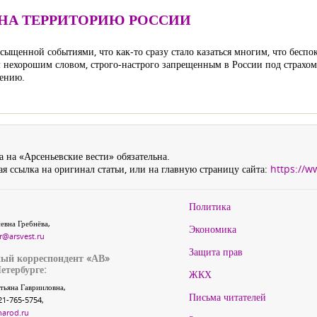
 НА ТЕРРИТОРИЮ РОССИИ
асыщенной событиями, что как-то сразу стало казаться многим, что бесп
м нехорошим словом, строго-настрого запрещенным в России под страхом
шению.
 на «Арсеньевские вести» обязательна.
я ссылка на оригинал статьи, или на главную страницу сайта:
https://w
Политика
евна Гребнёва,
Экономика
r@arsvest.ru
Защита прав
ый корреспондент «АВ»
етербурге:
ЖКХ
тьяна Гаврииловна,
Письма читателей
21-765-5754,
narod.ru