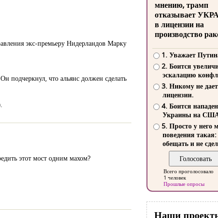
мнению, трамп
отказывает УКР
в лицензии на
производство рак
правления экс-премьеру Нидерландов Марку
1. Уважает Путин
2. Боится увелич
эскалацию конфл
Он подчеркнул, что альянс должен сделать
3. Никому не дает
лицензии.
.
4. Боится нападе
Украины на СШ
5. Просто у него 
поведения такая:
обещать и не сдел
редить этот мост одним махом?
Всего проголосовало
1 человек
Прошлые опросы
Наши проект