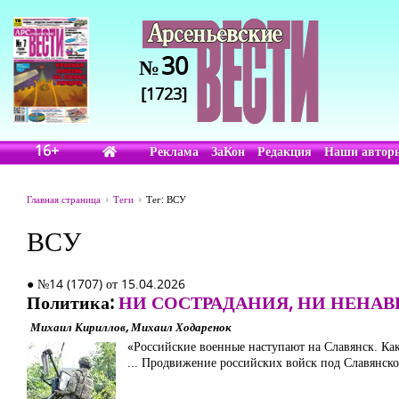
30
№
[1723]
16+
Реклама
ЗаКон
Редакция
Наши автор
Главная страница
Теги
Тег: ВСУ
ВСУ
● №14 (1707) от 15.04.2026
Политика:
НИ СОСТРАДАНИЯ, НИ НЕНА
Михаил Кириллов, Михаил Ходаренок
«Российские военные наступают на Славянск. Ка
... Продвижение российских войск под Славянск