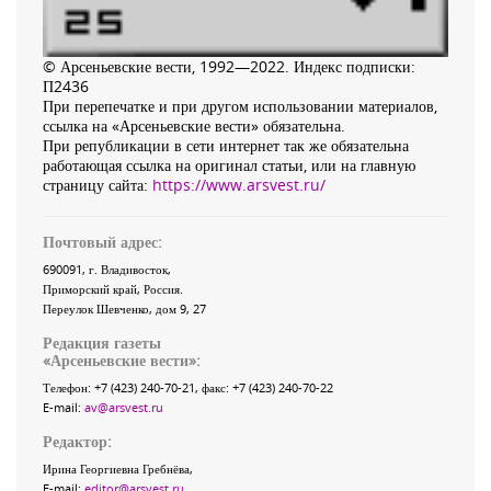
© Арсеньевские вести, 1992—2022. Индекс подписки:
П2436
При перепечатке и при другом использовании материалов,
ссылка на «Арсеньевские вести» обязательна.
При републикации в сети интернет так же обязательна
работающая ссылка на оригинал статьи, или на главную
страницу сайта:
https://www.arsvest.ru/
Почтовый адрес:
690091
, г.
Владивосток
,
Приморский край
,
Россия
.
Переулок Шевченко
, дом 9, 27
Редакция газеты
«
Арсеньевские вести
»:
Телефон:
+7 (423) 240-70-21
, факс:
+7 (423) 240-70-22
E-mail:
av@arsvest.ru
Редактор:
Ирина Георгиевна Гребнёва,
E-mail:
editor@arsvest.ru