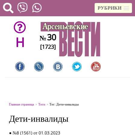
РУБРИКИ
30
№
H
[1723]
Главная страница
Теги
Тег: Дети-инвалиды
Дети-инвалиды
● №8 (1561) от 01.03.2023