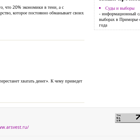
о, что 20% экономики в тени, а с
Суды и выборы
рство, которое постоянно обманывает своих
- информационный с
выборах в Приморье 
года
ерестанет хватать денег». К чему приведет
ww.arsvest.ru/