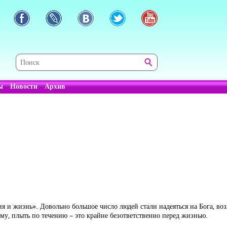
ы
Новости
Архив
я и жизнь». Довольно большое число людей стали надеяться на Бога, возл
му, плыть по течению – это крайне безответственно перед жизнью.