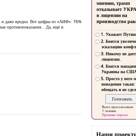
мнению, трамп
отказывает УКР
в лицензии на
производство рак
на и даже вредна. Вот цифры из «АИФ»: 76%
ные противопоказания... Да, ещё и
1. Уважает Путин
2. Боится увелич
эскалацию конфл
3. Никому не дает
лицензии.
4. Боится нападе
Украины на СШ
5. Просто у него 
поведения такая:
обещать и не сдел
Всего проголосовало
1 человек
Прошлые опросы
Наши проект