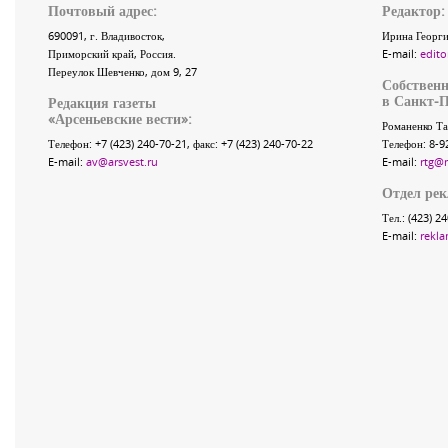
Почтовый адрес:
Редактор:
690091
, г.
Владивосток
,
Ирина Георги
Приморский край
,
Россия
.
E-mail:
edito
Переулок Шевченко
, дом 9, 27
Собственн
в Санкт-П
Редакция газеты
«
Арсеньевские вести
»:
Романенко Та
Телефон:
+7 (423) 240-70-21
, факс:
+7 (423) 240-70-22
Телефон: 8-9
E-mail:
av@arsvest.ru
E-mail:
rtg@
Отдел ре
Тел.: (423) 2
E-mail:
rekla