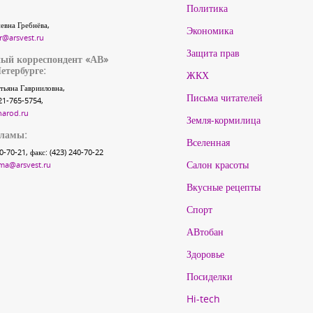
Политика
евна Гребнёва,
Экономика
r@arsvest.ru
Защита прав
ый корреспондент «АВ»
етербурге:
ЖКХ
тьяна Гаврииловна,
Письма читателей
21-765-5754,
narod.ru
Земля-кормилица
кламы:
Вселенная
40-70-21, факс: (423) 240-70-22
Салон красоты
ma@arsvest.ru
Вкусные рецепты
Спорт
АВтобан
Здоровье
Посиделки
Hi-tech