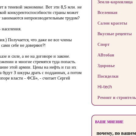
Земля-кормилица
т в теневой экономике. Вот эти 8,5 млн. не
акой конкурентоспособности страны может
Вселенная
ет занимаются непроизводительным трудом?
Салон красоты
 населения.
Вкусные рецепты
я.) Получается, что даже не все члены
Спорт
сами себе не доверяют?!
АВтобан
зе и силе, а не на договоре и законе.
жении и многие стремятся туда попасть.
Здоровье
ание этой армии. Цены на нефть и газ их
а будут 3 шкуры драть с подданных, а потом
Посиделки
опоре власти - ФСБ», - считает Сергей
Hi-tech
Ремонт и строитель
ВАШЕ МНЕНИЕ
почему, по вашем