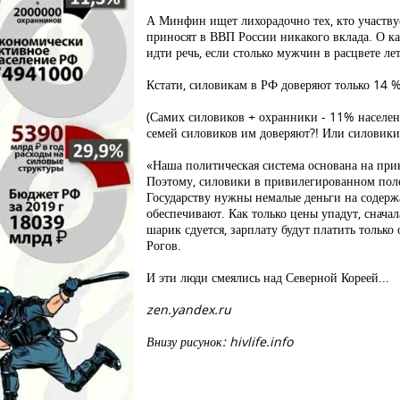
А Минфин ищет лихорадочно тех, кто участвуе
приносят в ВВП России никакого вклада. О к
идти речь, если столько мужчин в расцвете л
Кстати, силовикам в РФ доверяют только 14 %
(Самих силовиков + охранники - 11% населени
семей силовиков им доверяют?! Или силовики 
«Наша политическая система основана на прика
Поэтому, силовики в привилегированном поло
Государству нужны немалые деньги на содерж
обеспечивают. Как только цены упадут, сначал
шарик сдуется, зарплату будут платить только 
Рогов.
И эти люди смеялись над Северной Кореей...
zen.yandex.ru
Внизу рисунок: hivlife.info