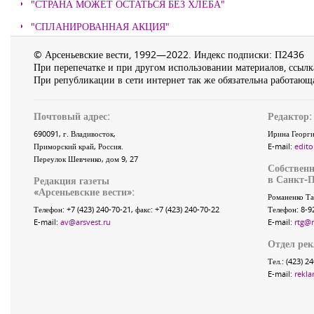
"СТРАНА МОЖЕТ ОСТАТЬСЯ БЕЗ ХЛЕБА"
"СПЛАНИРОВАННАЯ АКЦИЯ"
© Арсеньевские вести, 1992—2022. Индекс подписки: П2436
При перепечатке и при другом использовании материалов, ссылка
При републикации в сети интернет так же обязательна работающа
Почтовый адрес:
Редактор:
690091
, г.
Владивосток
,
Ирина Георги
Приморский край
,
Россия
.
E-mail:
edito
Переулок Шевченко
, дом 9, 27
Собственн
в Санкт-П
Редакция газеты
«
Арсеньевские вести
»:
Романенко Та
Телефон:
+7 (423) 240-70-21
, факс:
+7 (423) 240-70-22
Телефон: 8-9
E-mail:
av@arsvest.ru
E-mail:
rtg@
Отдел ре
Тел.: (423) 2
E-mail:
rekla