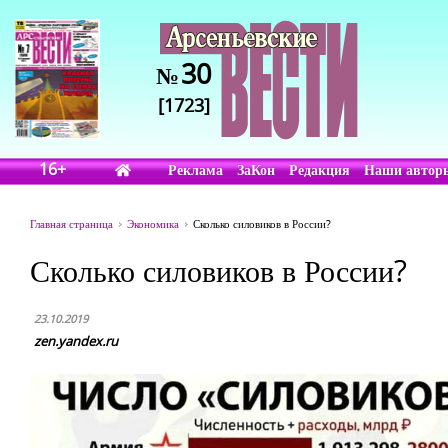
30
№
[1723]
16+
Реклама
ЗаКон
Редакция
Наши автор
Главная страница
Экономика
Сколько силовиков в России?
Сколько силовиков в России?
23.10.2019
zen.yandex.ru