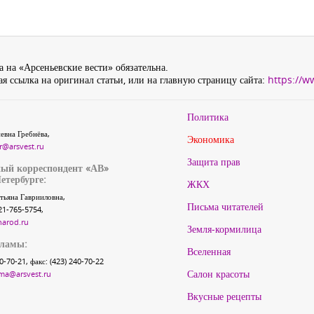
 на «Арсеньевские вести» обязательна.
я ссылка на оригинал статьи, или на главную страницу сайта:
https://w
Политика
евна Гребнёва,
Экономика
r@arsvest.ru
Защита прав
ый корреспондент «АВ»
етербурге:
ЖКХ
тьяна Гаврииловна,
Письма читателей
21-765-5754,
narod.ru
Земля-кормилица
кламы:
Вселенная
40-70-21, факс: (423) 240-70-22
Салон красоты
ma@arsvest.ru
Вкусные рецепты