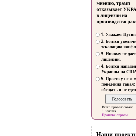
мнению, трамп
отказывает УКР
в лицензии на
производство рак
1. Уважает Путин
2. Боится увелич
эскалацию конфл
3. Никому не дает
лицензии.
4. Боится нападе
Украины на СШ
5. Просто у него 
поведения такая:
обещать и не сдел
Всего проголосовало
1 человек
Прошлые опросы
Наши проект