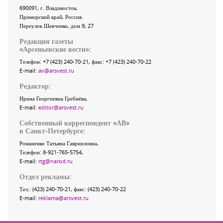
690091
, г.
Владивосток
,
Приморский край
,
Россия
.
Переулок Шевченко
, дом 9, 27
Редакция газеты
«
Арсеньевские вести
»:
Телефон:
+7 (423) 240-70-21
, факс:
+7 (423) 240-70-22
E-mail:
av@arsvest.ru
Редактор:
Ирина Георгиевна Гребнёва,
E-mail:
editor@arsvest.ru
Собственный корреспондент «АВ»
в Санкт-Петербурге:
Романенко Татьяна Гаврииловна,
Телефон: 8-921-765-5754,
E-mail:
rtg@narod.ru
Отдел рекламы:
Тел.: (423) 240-70-21, факс: (423) 240-70-22
E-mail:
reklama@arsvest.ru