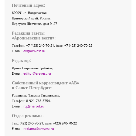
Почтовый адрес:
690091
, г.
Владивосток
,
Приморский край
,
Россия
.
Переулок Шевченко
, дом 9, 27
Редакция газеты
«
Арсеньевские вести
»:
Телефон:
+7 (423) 240-70-21
, факс:
+7 (423) 240-70-22
E-mail:
av@arsvest.ru
Редактор:
Ирина Георгиевна Гребнёва,
E-mail:
editor@arsvest.ru
Собственный корреспондент «АВ»
в Санкт-Петербурге:
Романенко Татьяна Гаврииловна,
Телефон: 8-921-765-5754,
E-mail:
rtg@narod.ru
Отдел рекламы:
Тел.: (423) 240-70-21, факс: (423) 240-70-22
E-mail:
reklama@arsvest.ru