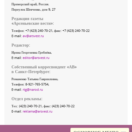
Приморский край
,
Россия
.
Переулок Шевченко
, дом 9, 27
Редакция газеты
«
Арсеньевские вести
»:
Телефон:
+7 (423) 240-70-21
, факс:
+7 (423) 240-70-22
E-mail:
av@arsvest.ru
Редактор:
Ирина Георгиевна Гребнёва,
E-mail:
editor@arsvest.ru
Собственный корреспондент «АВ»
в Санкт-Петербурге:
Романенко Татьяна Гаврииловна,
Телефон: 8-921-765-5754,
E-mail:
rtg@narod.ru
Отдел рекламы:
Тел.: (423) 240-70-21, факс: (423) 240-70-22
E-mail:
reklama@arsvest.ru