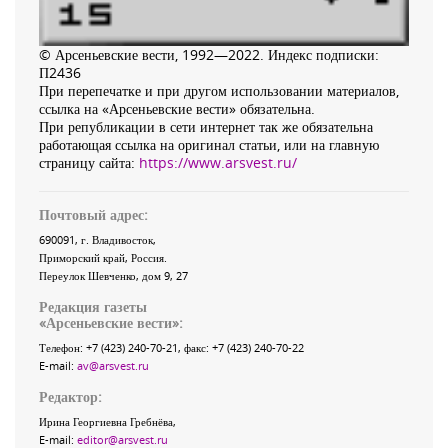
© Арсеньевские вести, 1992—2022. Индекс подписки:
П2436
При перепечатке и при другом использовании материалов,
ссылка на «Арсеньевские вести» обязательна.
При републикации в сети интернет так же обязательна
работающая ссылка на оригинал статьи, или на главную
страницу сайта:
https://www.arsvest.ru/
Почтовый адрес:
690091
, г.
Владивосток
,
Приморский край
,
Россия
.
Переулок Шевченко
, дом 9, 27
Редакция газеты
«
Арсеньевские вести
»:
Телефон:
+7 (423) 240-70-21
, факс:
+7 (423) 240-70-22
E-mail:
av@arsvest.ru
Редактор:
Ирина Георгиевна Гребнёва,
E-mail:
editor@arsvest.ru