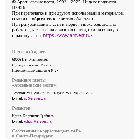
© Арсеньевские вести, 1992—2022. Индекс подписки:
П2436
При перепечатке и при другом использовании материалов,
ссылка на «Арсеньевские вести» обязательна.
При републикации в сети интернет так же обязательна
работающая ссылка на оригинал статьи, или на главную
страницу сайта:
https://www.arsvest.ru/
Почтовый адрес:
690091
, г.
Владивосток
,
Приморский край
,
Россия
.
Переулок Шевченко
, дом 9, 27
Редакция газеты
«
Арсеньевские вести
»:
Телефон:
+7 (423) 240-70-21
, факс:
+7 (423) 240-70-22
E-mail:
av@arsvest.ru
Редактор:
Ирина Георгиевна Гребнёва,
E-mail:
editor@arsvest.ru
Собственный корреспондент «АВ»
в Санкт-Петербурге: