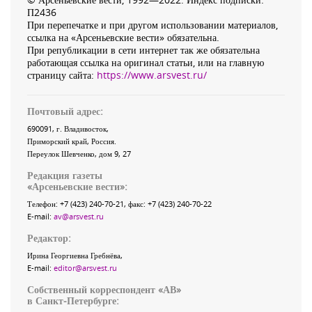
П2436
При перепечатке и при другом использовании материалов,
ссылка на «Арсеньевские вести» обязательна.
При републикации в сети интернет так же обязательна
работающая ссылка на оригинал статьи, или на главную
страницу сайта:
https://www.arsvest.ru/
Почтовый адрес:
690091
, г.
Владивосток
,
Приморский край
,
Россия
.
Переулок Шевченко
, дом 9, 27
Редакция газеты
«
Арсеньевские вести
»:
Телефон:
+7 (423) 240-70-21
, факс:
+7 (423) 240-70-22
E-mail:
av@arsvest.ru
Редактор:
Ирина Георгиевна Гребнёва,
E-mail:
editor@arsvest.ru
Собственный корреспондент «АВ»
в Санкт-Петербурге: