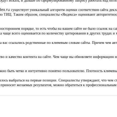
будут искать, и дальше по сформулированному запросу работать над опти
ex.ru существует уникальный алгоритм оценки соответствия сайта дек
о ТИЦ. Таким образом, специалисты «Яндекса» оценивают авторитетнос
остороннем порядке, то есть чтобы на вашем сайте не было ссылок на са
ика чаще всего оценивается по количеству цитирования в других трудах и
а вас ссылались родственные по ключевым словам сайты. Причем чем авт
во и качество контента на сайте. Чем чаще вы обновляете информацию на
должно быть четко и интуитивно понятно пользователю. Плотность ключев
чилось выбраться на первые позиции. Специалисты утверждают, что чем ст
 приносит желаемых результатов, можно обратиться к профессиональным 