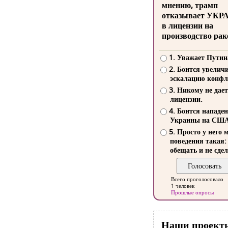
мнению, трамп
отказывает УКР
в лицензии на
производство рак
1. Уважает Путин
2. Боится увелич
эскалацию конфл
3. Никому не дает
лицензии.
4. Боится нападе
Украины на СШ
5. Просто у него 
поведения такая:
обещать и не сдел
Всего проголосовало
1 человек
Прошлые опросы
Наши проект