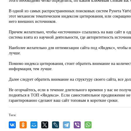
этого необходимо четко определить, по каким ключевым словам вас 
В одной из самых распространенных поисковых систем Рунета Yand
этот механизм тематическим индексом цитирования, или сокращенн
него внешних источников.
Причем желательно, чтобы «источники» ссылались на ваш сайт в одн
система взята из научной деятельности, где авторитетность источн
Наиболее желательно для оптимизации сайта под «Яндекс», чтобы н
лучше.
Помимо индекса цитирования, стоит обратить внимание на количест
информация, тем лучше.
Далее следует обратить внимание на структуру своего сайта, все 
Не огорчайтесь, если в течение длительного времени у вас не полу
подняться в ТОП «Яндекса». Если самостоятельное продвижение не
гарантированно сделают ваш сайт топовым в короткие сроки.
Теги: