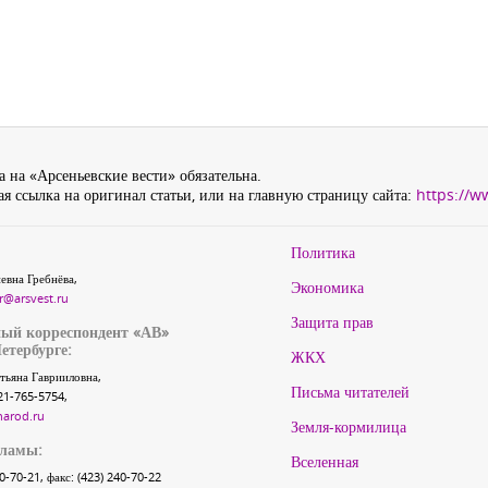
 на «Арсеньевские вести» обязательна.
я ссылка на оригинал статьи, или на главную страницу сайта:
https://w
Политика
евна Гребнёва,
Экономика
r@arsvest.ru
Защита прав
ый корреспондент «АВ»
етербурге:
ЖКХ
тьяна Гаврииловна,
Письма читателей
21-765-5754,
narod.ru
Земля-кормилица
кламы:
Вселенная
40-70-21, факс: (423) 240-70-22