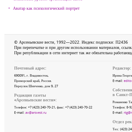
Аватар как психологический портрет
© Арсеньевские вести, 1992—2022. Индекс подписки: П2436
При перепечатке и при другом использовании материалов, ссылка
При републикации в сети интернет так же обязательна работающа
Почтовый адрес:
Редактор:
690091
, г.
Владивосток
,
Ирина Георги
Приморский край
,
Россия
.
E-mail:
edito
Переулок Шевченко
, дом 9, 27
Собственн
в Санкт-П
Редакция газеты
«
Арсеньевские вести
»:
Романенко Та
Телефон:
+7 (423) 240-70-21
, факс:
+7 (423) 240-70-22
Телефон: 8-9
E-mail:
av@arsvest.ru
E-mail:
rtg@
Отдел ре
Тел.: (423) 2