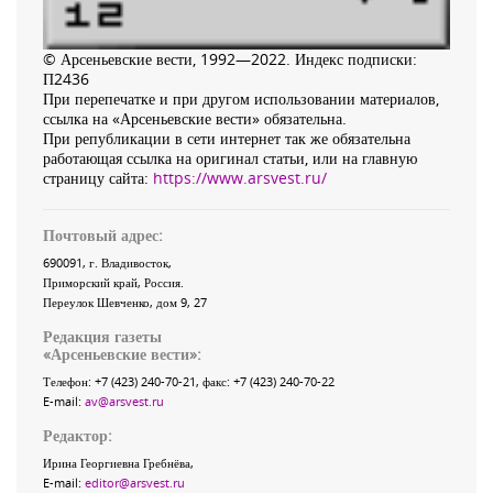
© Арсеньевские вести, 1992—2022. Индекс подписки:
П2436
При перепечатке и при другом использовании материалов,
ссылка на «Арсеньевские вести» обязательна.
При републикации в сети интернет так же обязательна
работающая ссылка на оригинал статьи, или на главную
страницу сайта:
https://www.arsvest.ru/
Почтовый адрес:
690091
, г.
Владивосток
,
Приморский край
,
Россия
.
Переулок Шевченко
, дом 9, 27
Редакция газеты
«
Арсеньевские вести
»:
Телефон:
+7 (423) 240-70-21
, факс:
+7 (423) 240-70-22
E-mail:
av@arsvest.ru
Редактор:
Ирина Георгиевна Гребнёва,
E-mail:
editor@arsvest.ru