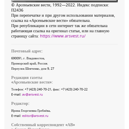
© Арсеньевские вести, 1992—2022. Индекс подписки:
П2436
При перепечатке и при другом использовании материалов,
ссылка на «Арсеньевские вести» обязательна.
При републикации в сети интернет так же обязательна
работающая ссылка на оригинал статьи, или на главную
страницу сайта:
https://www.arsvest.ru/
Почтовый адрес:
690091
, г.
Владивосток
,
Приморский край
,
Россия
.
Переулок Шевченко
, дом 9, 27
Редакция газеты
«
Арсеньевские вести
»:
Телефон:
+7 (423) 240-70-21
, факс:
+7 (423) 240-70-22
E-mail:
av@arsvest.ru
Редактор:
Ирина Георгиевна Гребнёва,
E-mail:
editor@arsvest.ru
Собственный корреспондент «АВ»