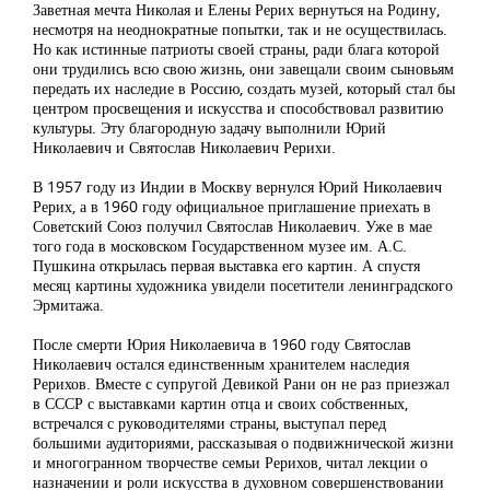
Заветная мечта Николая и Елены Рерих вернуться на Родину,
несмотря на неоднократные попытки, так и не осуществилась.
Но как истинные патриоты своей страны, ради блага которой
они трудились всю свою жизнь, они завещали своим сыновьям
передать их наследие в Россию, создать музей, который стал бы
центром просвещения и искусства и способствовал развитию
культуры. Эту благородную задачу выполнили Юрий
Николаевич и Святослав Николаевич Рерихи.
В 1957 году из Индии в Москву вернулся Юрий Николаевич
Рерих, а в 1960 году официальное приглашение приехать в
Советский Союз получил Святослав Николаевич. Уже в мае
того года в московском Государственном музее им. А.С.
Пушкина открылась первая выставка его картин. А спустя
месяц картины художника увидели посетители ленинградского
Эрмитажа.
После смерти Юрия Николаевича в 1960 году Святослав
Николаевич остался единственным хранителем наследия
Рерихов. Вместе с супругой Девикой Рани он не раз приезжал
в СССР с выставками картин отца и своих собственных,
встречался с руководителями страны, выступал перед
большими аудиториями, рассказывая о подвижнической жизни
и многогранном творчестве семьи Рерихов, читал лекции о
назначении и роли искусства в духовном совершенствовании