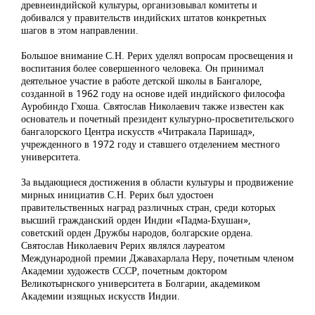
древнеиндийской культуры, организовывал комитеты и
добивался у правительств индийских штатов конкретных
шагов в этом направлении.
Большое внимание С.Н. Рерих уделял вопросам просвещения и
воспитания более совершенного человека. Он принимал
деятельное участие в работе детской школы в Бангалоре,
созданной в 1962 году на основе идей индийского философа
Ауробиндо Гхоша. Святослав Николаевич также известен как
основатель и почетный президент культурно-просветительского
бангалорского Центра искусств «Читракала Паришад»,
учрежденного в 1972 году и ставшего отделением местного
университета.
За выдающиеся достижения в области культуры и продвижение
мирных инициатив С.Н. Рерих был удостоен
правительственных наград различных стран, среди которых
высший гражданский орден Индии «Падма-Бхушан»,
советский орден Дружбы народов, болгарские ордена.
Святослав Николаевич Рерих являлся лауреатом
Международной премии Джавахарлала Неру, почетным членом
Академии художеств СССР, почетным доктором
Великотырнского университета в Болгарии, академиком
Академии изящных искусств Индии.