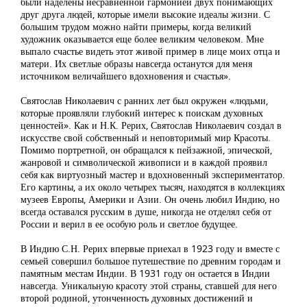
были наделены несравненной гармонией двух понимающих
друг друга людей, которые имели высокие идеалы жизни. С
большим трудом можно найти примеры, когда великий
художник оказывается еще более великим человеком. Мне
выпало счастье видеть этот живой пример в лице моих отца и
матери. Их светлые образы навсегда останутся для меня
источником величайшего вдохновения и счастья».
Святослав Николаевич с ранних лет был окружен «людьми,
которые проявляли глубокий интерес к поискам духовных
ценностей». Как и Н.К. Рерих, Святослав Николаевич создал в
искусстве свой собственный и неповторимый мир Красоты.
Помимо портретной, он обращался к пейзажной, эпической,
жанровой и символической живописи и в каждой проявил
себя как виртуозный мастер и вдохновенный экспериментатор.
Его картины, а их около четырех тысяч, находятся в коллекциях
музеев Европы, Америки и Азии. Он очень любил Индию, но
всегда оставался русским в душе, никогда не отделял себя от
России и верил в ее особую роль и светлое будущее.
В Индию С.Н. Рерих впервые приехал в 1923 году и вместе с
семьей совершил большое путешествие по древним городам и
памятным местам Индии. В 1931 году он остается в Индии
навсегда. Уникальную красоту этой страны, ставшей для него
второй родиной, утонченность духовных достижений и