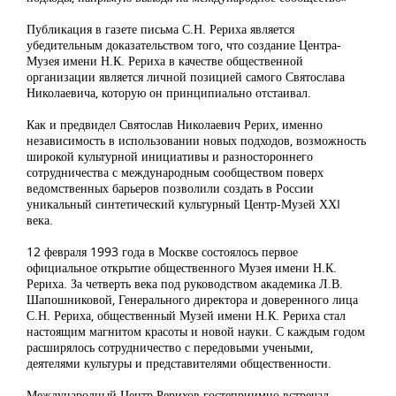
Публикация в газете письма С.Н. Рериха является
убедительным доказательством того, что создание Центра-
Музея имени Н.К. Рериха в качестве общественной
организации является личной позицией самого Святослава
Николаевича, которую он принципиально отстаивал.
Как и предвидел Святослав Николаевич Рерих, именно
независимость в использовании новых подходов, возможность
широкой культурной инициативы и разностороннего
сотрудничества с международным сообществом поверх
ведомственных барьеров позволили создать в России
уникальный синтетический культурный Центр-Музей ХХI
века.
12 февраля 1993 года в Москве состоялось первое
официальное открытие общественного Музея имени Н.К.
Рериха. За четверть века под руководством академика Л.В.
Шапошниковой, Генерального директора и доверенного лица
С.Н. Рериха, общественный Музей имени Н.К. Рериха стал
настоящим магнитом красоты и новой науки. С каждым годом
расширялось сотрудничество с передовыми учеными,
деятелями культуры и представителями общественности.
Международный Центр Рерихов гостеприимно встречал