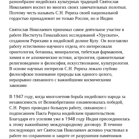
разнообразие индийских культурных традиций Святослав
Николаевич воспел во многих своих замечательных полотнах.
Поэтому честь называть С.Н. Рериха своей национальной
гордостью принадлежит не только России, но и Индии.
Святослав Николаевич принимал самое деятельное участие в
работе Института Гималайских исследований «Урусвати»,
созданном Рерихами в индийской долине Кулу. Он возглавлял
работу естественно-научного отдела, его интересовали
орнитология, ботаника, минералогия, тибетская фармакопея,
химия и ее алхимические истоки, астрология, сравнительные
религиоведение и философия, искусствознание, культурология.
В основе научных интересов С.Н. Рериха лежало глубоко
философское понимание природы как единого целого,
неразрывно связанного с важнейшими космическими
законами.
В 1947 году, когда многолетняя борьба индийского народа за
независимость от Великобритании ознаменовалась победой,
С.Н. Рерих проводил большую работу, связанную с
подписанием Пакта Рериха индийским правительством.
Благодаря его усилиям уже в 1948 году Индия присоединилась
к этому важнейшему международному договору. В течение
последующих лет Святослав Николаевич активно участвовал в
работе по сохранению и защите от разрушения памятников