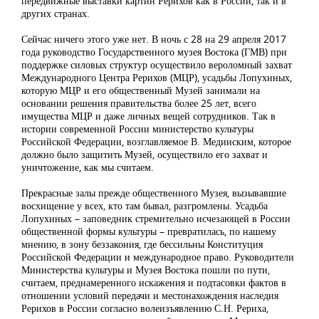
передвижные выставки картин Рерихов как в России, так и в
других странах.
Сейчас ничего этого уже нет. В ночь с 28 на 29 апреля 2017
года руководство Государственного музея Востока (ГМВ) при
поддержке силовых структур осуществило вероломный захват
Международного Центра Рерихов (МЦР), усадьбы Лопухиных,
которую МЦР и его общественный Музей занимали на
основании решения правительства более 25 лет, всего
имущества МЦР и даже личных вещей сотрудников. Так в
истории современной России министерство культуры
Российской Федерации, возглавляемое В. Мединским, которое
должно было защитить Музей, осуществило его захват и
уничтожение, как мы считаем.
Прекрасные залы прежде общественного Музея, вызывавшие
восхищение у всех, кто там бывал, разгромлены. Усадьба
Лопухиных – заповедник стремительно исчезающей в России
общественной формы культуры – превратилась, по нашему
мнению, в зону беззакония, где бессильны Конституция
Российской Федерации и международное право. Руководители
Министерства культуры и Музея Востока пошли по пути,
считаем, преднамеренного искажения и подтасовки фактов в
отношении условий передачи и местонахождения наследия
Рерихов в России согласно волеизъявлению С.Н. Рериха,