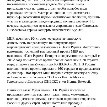
посетителей в московской усадьбе Лопухиных. Сюда
приезжали люди из разных стран, чтобы полюбоваться
картинами великого Мастера живописи, познакомиться с
научно-философскими идеями космической эволюции, принять
участие в ежегодных международных научных форумах. По
вечерам выдающиеся музыканты устраивали в зале Святослава
Николаевича Рериха концерты классической музыки…
МЦР, начиная с 90-х годов, осуществлял широкую
деятельность, направленную на популяризацию
миротворческих идей, заложенных в Пакте Рериха. Достаточно
вспомнить последний выставочный проект МЦР под
названием «Пакт Рериха. История и современность», который с
2012 года по настоящее время прошел более чем в 20 странах
мира, а также в штаб-квартирах ЮНЕСКО и ООН. В России
выставки этого проекта прошли в 160 городах и продолжаются
до сих пор. Этот проект МЦР получил самую высокую оценку
от Генерального Секретаря ООН г-на Пан Ги Муна и
Генерального Директора ЮНЕСКО г-жи Ирины Боковой.
В нижних залах Музея имени Н.К. Рериха постоянно
проходили сменные выставки талантливых художников,
выставки детского рисунка, фестивали народного творчества
России и других стран. Музей постоянно проводил