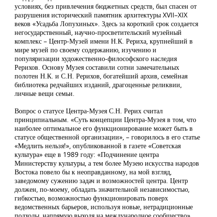
условиях, без привлечения бюджетных средств, был спасен от
разрушения исторический памятник архитектуры XVII–XIX
веков «Усадьба Лопухиных». Здесь за короткий срок создается
негосударственный, научно-просветительский музейный
комплекс – Центр-Музей имени Н.К. Рериха, крупнейший в
мире музей по своему содержанию, изучению и
популяризации художественно-философского наследия
Рерихов. Основу Музея составили сотни замечательных
полотен Н.К. и С.Н. Рерихов, богатейший архив, семейная
библиотека редчайших изданий, драгоценные реликвии,
личные вещи семьи.
Вопрос о статусе Центра-Музея С.Н. Рерих считал
принципиальным. «Суть концепции Центра-Музея в том, что
наиболее оптимальное его функционирование может быть в
статусе общественной организации», – говорилось в его статье
«Медлить нельзя!», опубликованной в газете «Советская
культура» еще в 1989 году: «Подчинение центра
Министерству культуры, а тем более Музею искусства народов
Востока повело бы к неоправданному, на мой взгляд,
заведомому сужению задач и возможностей центра. Центр
должен, по-моему, обладать значительной независимостью,
гибкостью, возможностью функционировать поверх
ведомственных барьеров, используя новые, нетрадиционные
подходы, напрямую выходя на международное сообщество»