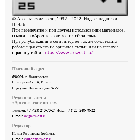
© Арсеньевские вести, 1992—2022. Индекс подписки:
П2436
При перепечатке и при другом использовании материалов,
ссылка на «Арсеньевские вести» обязательна.
При републикации в сети интернет так же обязательна
работающая ссылка на оригинал статьи, или на главную
страницу сайта:
https://www.arsvest.ru/
Почтовый адрес:
690091
, г.
Владивосток
,
Приморский край
,
Россия
.
Переулок Шевченко
, дом 9, 27
Редакция газеты
«
Арсеньевские вести
»:
Телефон:
+7 (423) 240-70-21
, факс:
+7 (423) 240-70-22
E-mail:
av@arsvest.ru
Редактор:
Ирина Георгиевна Гребнёва,
E-mail:
editor@arsvest.ru