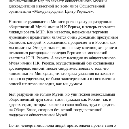
насильственных мер по захвату общественного Музея и
дискредитации известной во всем мире Общественной
организации «Международный Центр Рерихов».
Нынешнее руководство Министерства культуры разрушило
общественный Музей имени Н.К.Рериха, и теперь стремится
ликвидировать МЦР. Как известно, незаконная торговля
музейными предметами является очень доходным преступным
бизнесом, который, к сожалению, процветает и в России, как
мы полагаем. Это доказывает, по нашему мнению, хищение и
незаконная распродажа наследия Рерихов из московской
квартиры Ю.Н. Рериха. А захват наследия из общественного
Музея имени Н.К. Рериха, осуществленный без составления
достоверных описей, может свидетельствовать о том, что
чиновники из Минкульта, те, кто давал указания на захват и
кто его осуществлял, не были заинтересованы в составлении
описей изъятого наследия, как мы думаем.
Был разрушен не только Музей, но уничтожен колоссальный
общественный труд сотен тысяч граждан как России, так и
других стран, которые вложили свою любовь, труд и средства
на Общее Благо, создавая без всякой государственной
поддержки общественный Музей.
Почти четверть миллиона людей протестовали против такого