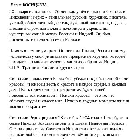
Елена КОСИЦЫНА.
30 января исполнилось 26 лет, как ушёл из жизни Святослав
Николаевич Рерих – гениальный русский художник, писатель,
ученый, общественный деятель, духовный наставник, педагог,
внесший огромный вклад в дело мира и укрепления
культурных связей между Россией и Индией. Он был
последним из великой семьи Рерихов.
Память о нем не умирает. Он оставил Индии, России и всему
человечеству свои уникальные, прекрасные картины, которые
находятся во многих музеях и частных собраниях Индии,
США, Франции, России и других стран.
Святослав Николаевич Рерих был убежден в действенной силе
красоты: «Понесем весть о красоте в каждое сердце, в каждый
дом. Пусть стремление к прекрасному будет нашей
повседневной молитвой… Поиски красоты – это то, что
сблизит людей и спасет мир. Нужно в трудные моменты жизни
мыслить о красоте».
Святослав Рерих родился 23 октября 1904 года в Петербурге в
семье Николая Константиновича и Елены Ивановны Рерихов.
О своих родителях Святослав Николаевич всегда отзывался с
великой любовью и благоговением: «Мой отец и моя мать