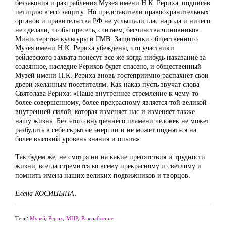
беззакония и разграбления Музея имени Н.К. Рериха, подписав
петицию в его защиту. Но представители правоохранительных
органов и правительства РФ не услышали глас народа и ничего
не сделали, чтобы пресечь, считаем, бесчинства чиновников
Министерства культуры и ГМВ. Защитники общественного
Музея имени Н.К. Рериха убеждены, что участники
рейдерского захвата понесут все же когда-нибудь наказание за
содеянное, наследие Рерихов будет спасено, и общественный
Музей имени Н.К. Рериха вновь гостеприимно распахнет свои
двери желанным посетителям. Как наказ пусть звучат слова
Святолава Рериха: «Наше внутреннее стремление к чему-то
более совершенному, более прекрасному является той великой
внутренней силой, которая изменяет нас и изменяет также
нашу жизнь. Без этого внутреннего пламени человек не может
разбудить в себе скрытые энергии и не может подняться на
более высокий уровень знания и опыта».
Так будем же, не смотря ни на какие препятствия и трудности
жизни, всегда стремится ко всему прекрасному и светлому и
помнить имена наших великих подвижников и творцов.
Елена КОСИЦЫНА.
Теги:
Музей
,
Рерих
,
МЦР
,
Разграбление