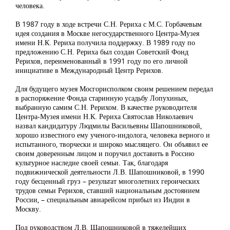
человека.
В 1987 году в ходе встречи С.Н. Рериха с М.С. Горбачевым
идея создания в Москве негосударственного Центра-Музея
имени Н.К. Рериха получила поддержку. В 1989 году по
предложению С.Н. Рериха был создан Советский Фонд
Рерихов, переименованный в 1991 году по его личной
инициативе в Международный Центр Рерихов.
Для будущего музея Мосгорисполком своим решением передал
в распоряжение Фонда старинную усадьбу Лопухиных,
выбранную самим С.Н. Рерихом. В качестве руководителя
Центра-Музея имени Н.К. Рериха Святослав Николаевич
назвал кандидатуру Людмилы Васильевны Шапошниковой,
хорошо известного ему ученого-индолога, человека верного и
испытанного, творчески и широко мыслящего. Он объявил ее
своим доверенным лицом и поручил доставить в Россию
культурное наследие своей семьи. Так, благодаря
подвижнической деятельности Л.В. Шапошниковой, в 1990
году бесценный груз – результат многолетних героических
трудов семьи Рерихов, ставший национальным достоянием
России, – специальным авиарейсом прибыл из Индии в
Москву.
Под руководством Л.В. Шапошниковой в тяжелейших