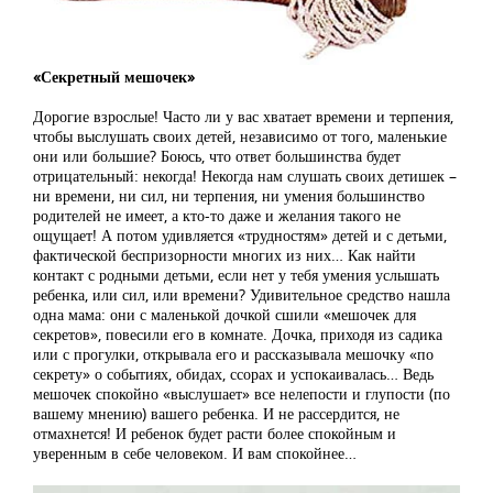
«Секретный мешочек»
Дорогие взрослые! Часто ли у вас хватает времени и терпения,
чтобы выслушать своих детей, независимо от того, маленькие
они или большие? Боюсь, что ответ большинства будет
отрицательный: некогда! Некогда нам слушать своих детишек –
ни времени, ни сил, ни терпения, ни умения большинство
родителей не имеет, а кто-то даже и желания такого не
ощущает! А потом удивляется «трудностям» детей и с детьми,
фактической беспризорности многих из них… Как найти
контакт с родными детьми, если нет у тебя умения услышать
ребенка, или сил, или времени? Удивительное средство нашла
одна мама: они с маленькой дочкой сшили «мешочек для
секретов», повесили его в комнате. Дочка, приходя из садика
или с прогулки, открывала его и рассказывала мешочку «по
секрету» о событиях, обидах, ссорах и успокаивалась… Ведь
мешочек спокойно «выслушает» все нелепости и глупости (по
вашему мнению) вашего ребенка. И не рассердится, не
отмахнется! И ребенок будет расти более спокойным и
уверенным в себе человеком. И вам спокойнее…