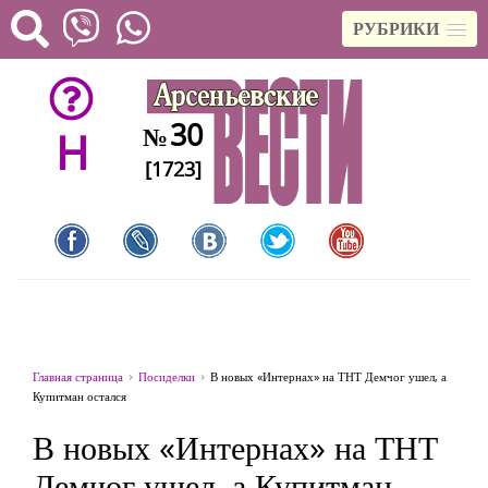
РУБРИКИ
30
№
H
[1723]
Главная страница
Посиделки
В новых «Интернах» на ТНТ Демчог ушел, а
Купитман остался
В новых «Интернах» на ТНТ
Демчог ушел, а Купитман