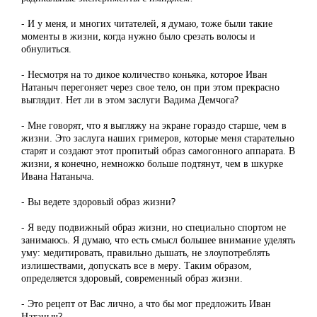
- И у меня, и многих читателей, я думаю, тоже были такие
моменты в жизни, когда нужно было срезать волосы и
обнулиться.
- Несмотря на то дикое количество коньяка, которое Иван
Натаныч перегоняет через свое тело, он при этом прекрасно
выглядит. Нет ли в этом заслуги Вадима Демчога?
- Мне говорят, что я выгляжу на экране гораздо старше, чем в
жизни. Это заслуга наших гримеров, которые меня старательно
старят и создают этот пропитый образ самогонного аппарата. В
жизни, я конечно, немножко больше подтянут, чем в шкурке
Ивана Натаныча.
- Вы ведете здоровый образ жизни?
- Я веду подвижный образ жизни, но специально спортом не
занимаюсь. Я думаю, что есть смысл большее внимание уделять
уму: медитировать, правильно дышать, не злоупотреблять
излишествами, допускать все в меру. Таким образом,
определяется здоровый, современный образ жизни.
- Это рецепт от Вас лично, а что бы мог предложить Иван
Натаныч?