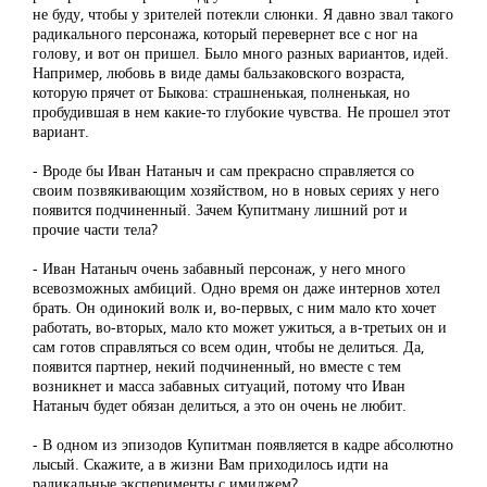
не буду, чтобы у зрителей потекли слюнки. Я давно звал такого
радикального персонажа, который перевернет все с ног на
голову, и вот он пришел. Было много разных вариантов, идей.
Например, любовь в виде дамы бальзаковского возраста,
которую прячет от Быкова: страшненькая, полненькая, но
пробудившая в нем какие-то глубокие чувства. Не прошел этот
вариант.
- Вроде бы Иван Натаныч и сам прекрасно справляется со
своим позвякивающим хозяйством, но в новых сериях у него
появится подчиненный. Зачем Купитману лишний рот и
прочие части тела?
- Иван Натаныч очень забавный персонаж, у него много
всевозможных амбиций. Одно время он даже интернов хотел
брать. Он одинокий волк и, во-первых, с ним мало кто хочет
работать, во-вторых, мало кто может ужиться, а в-третьих он и
сам готов справляться со всем один, чтобы не делиться. Да,
появится партнер, некий подчиненный, но вместе с тем
возникнет и масса забавных ситуаций, потому что Иван
Натаныч будет обязан делиться, а это он очень не любит.
- В одном из эпизодов Купитман появляется в кадре абсолютно
лысый. Скажите, а в жизни Вам приходилось идти на
радикальные эксперименты с имиджем?