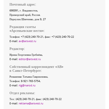
Почтовый адрес:
690091
, г.
Владивосток
,
Приморский край
,
Россия
.
Переулок Шевченко
, дом 9, 27
Редакция газеты
«
Арсеньевские вести
»:
Телефон:
+7 (423) 240-70-21
, факс:
+7 (423) 240-70-22
E-mail:
av@arsvest.ru
Редактор:
Ирина Георгиевна Гребнёва,
E-mail:
editor@arsvest.ru
Собственный корреспондент «АВ»
в Санкт-Петербурге:
Романенко Татьяна Гаврииловна,
Телефон: 8-921-765-5754,
E-mail:
rtg@narod.ru
Отдел рекламы:
Тел.: (423) 240-70-21, факс: (423) 240-70-22
E-mail:
reklama@arsvest.ru