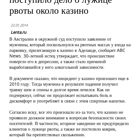
рвоты около казино
22.01.2014
Lenta.ru
В Австралии в окружной суд поступило заявление от
мужчины, который поскользнулся на рвотных массах у входа на
парковку, прилегающую к казино в Аделаиде, сообщает ABC
News. 30-летний истец утверждает, что происшествие
повергло его в депрессию, а также стало причиной
выработавшейся у него алкогольной зависимости.
В документе сказано, что инцидент у казино произошел еще в
2010 году. Тогда мужчина в результате падения получил
травму шеи и спины и долгое время лечился. Как он
подчеркнул, сейчас он продолжает испытывать боль и
дискомфорт и употребляет в связи с этим спиртные напитки.
Согласно иску, все это произошло из-за того, что казино не
проявило должное внимание к вопросам безопасности своих
посетителей. В частности, игорное заведение не предупредило
клиентов о лужице рвоты, а также не постелило коврик,
который бы препятствовал скольжению.