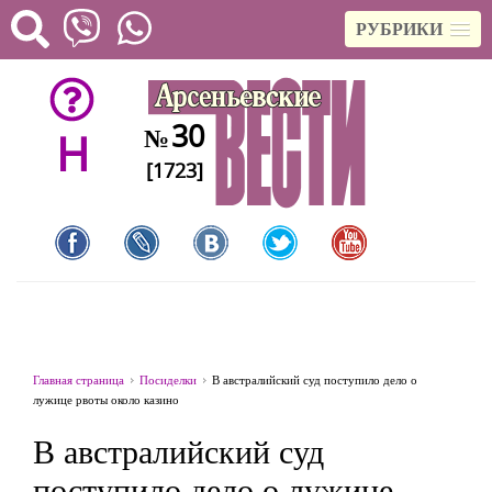
РУБРИКИ
30
№
H
[1723]
Главная страница
Посиделки
В австралийский суд поступило дело о
лужице рвоты около казино
В австралийский суд
поступило дело о лужице