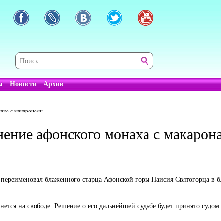
ы
Новости
Архив
наха с макаронами
нение афонского монаха с макарон
н переименовал блаженного старца Афонской горы Паисия Святогорца в 
ется на свободе. Решение о его дальнейшей судьбе будет принято судом