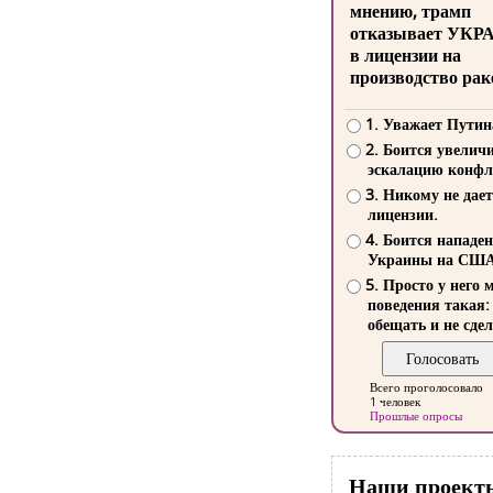
мнению, трамп
отказывает УКР
в лицензии на
производство рак
1. Уважает Путин
2. Боится увелич
эскалацию конфл
3. Никому не дает
лицензии.
4. Боится нападе
Украины на СШ
5. Просто у него 
поведения такая:
обещать и не сдел
Всего проголосовало
1 человек
Прошлые опросы
Наши проект