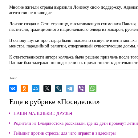
Многие жители страны выразили Лоизосу свою поддержку. Адвокат п
агентство не приводит.
Лоизос создал в Сети страницу, высмеивающую схимонаха Паисия, 
паститсио, традиционного национального блюда из макарон, рублен
В основу шутки про старца было положено созвучие имени монаха 
монстра, пародийной религии, отвергающей существующие догмы. О
К ответственности автора коллажа было решено привлечь после того
Паппас был задержан по подозрению к причастности к деятельност
Теги:
Еще в рубрике «Посиделки»
НАШИ МАЛЕНЬКИЕ ДРУЗЬЯ
Родители из Владивостока рассказали, где их дети проведут летн
Гейминг против стресса: для чего играют в видеоигры