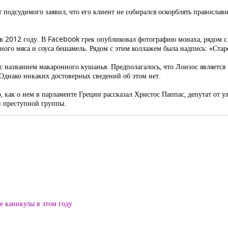
одсудимого заявил, что его клиент не собирался оскорблять православ
в 2012 году. В Facebook грек опубликовал фотографию монаха, рядом с
ного мяса и соуса бешамель. Рядом с этим коллажем была надпись: «Стар
с названием макаронного кушанья. Предполагалось, что Лоизос являетс
днако никаких достоверных сведений об этом нет.
, как о нем в парламенте Греции рассказал Христос Паппас, депутат от 
и преступной группы.
ие каникулы в этом году