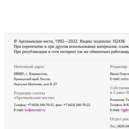
© Арсеньевские вести, 1992—2022. Индекс подписки: П2436
При перепечатке и при другом использовании материалов, ссылка
При републикации в сети интернет так же обязательна работающа
Почтовый адрес:
Редактор:
690091
, г.
Владивосток
,
Ирина Георги
Приморский край
,
Россия
.
E-mail:
edito
Переулок Шевченко
, дом 9, 27
Собственн
в Санкт-П
Редакция газеты
«
Арсеньевские вести
»:
Романенко Та
Телефон:
+7 (423) 240-70-21
, факс:
+7 (423) 240-70-22
Телефон: 8-9
E-mail:
av@arsvest.ru
E-mail:
rtg@
Отдел ре
Тел.: (423) 2