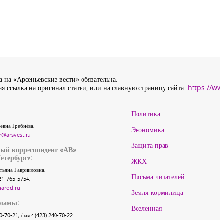
 на «Арсеньевские вести» обязательна.
я ссылка на оригинал статьи, или на главную страницу сайта:
https://w
Политика
евна Гребнёва,
Экономика
r@arsvest.ru
Защита прав
ый корреспондент «АВ»
етербурге:
ЖКХ
тьяна Гаврииловна,
Письма читателей
21-765-5754,
narod.ru
Земля-кормилица
кламы:
Вселенная
40-70-21, факс: (423) 240-70-22