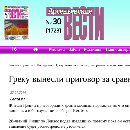
30
№
[1723]
16+
Реклама
ЗаКон
Редакция
Наши автор
Главная страница
Посиделки
Греку вынесли приговор за сравнение афонского мо
Греку вынесли приговор за срав
22.01.2014
Lenta.ru
Жителя Греции приговорили к десяти месяцам тюрьмы за то, что о
виновным в богохульстве, сообщает Reuters.
28-летний Филиппо Лоизос подал апелляцию, поэтому пока он остан
заявление будет рассмотрено, не уточняется.