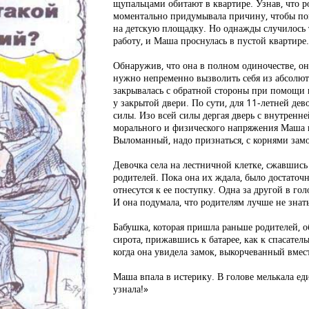
щупальцами обитают в квартире. Узнав, что р
моментально придумывала причину, чтобы по
на детскую площадку. Но однажды случилось 
работу, и Маша проснулась в пустой квартире
Обнаружив, что она в полном одиночестве, она
нужно непременно вызволить себя из абсолют
закрывалась с обратной стороны при помощи 
у закрытой двери. По сути, для 11-летней дев
силы. Изо всей силы дергая дверь с внутренн
морального и физического напряжения Маша в
Выломанный, надо признаться, с корнями замок
Девочка села на лестничной клетке, сжавшись
родителей. Пока она их ждала, было достаточн
отнесутся к ее поступку. Одна за другой в го
И она подумала, что родителям лучше не знат
Бабушка, которая пришла раньше родителей, о
сирота, прижавшись к батарее, как к спасател
когда она увидела замок, выкорчеванный вмес
Маша впала в истерику. В голове мелькала е
узнала!»