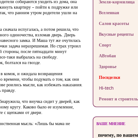
одители собираются уходить из дома, она
Земля-кормилица
кинуть квартиру – пойти к подружке или
так, что ранним утром родители ушли на
Вселенная
.
Салон красоты
 сначала испугалась, а потом решила, что
Вкусные рецепты
ного одиночества, взломав дверь. Дверь
навесного замка. И Маша тут же очутилась
Спорт
очки задача неразрешимая. Но страх утроил
ей стороны, после пятнадцати минут
АВтобан
се-таки выбралась на свободу.
, болтался на гвозде.
Здоровье
 в комок, и ожидала возвращения
Посиделки
о времени, чтобы подумать о том, как они
лове роились мысли, как избежать наказания.
Hi-tech
ь правду.
Ремонт и строитель
бнаружила, что внучка сидит у дверей, как
ьному кругу. Каково было ее изумление,
те с щепками от двери.
динственная мысль: «Лишь бы мама не
ВАШЕ МНЕНИЕ
почему, по вашем