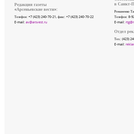
в Санкт-П
Редакция газеты
«
Арсеньевские вести
»:
Романенко Та
Телефон:
+7 (423) 240-70-21
, факс:
+7 (423) 240-70-22
Телефон: 8-9
E-mail:
av@arsvest.ru
E-mail:
rtg@
Отдел ре
Тел.: (423) 2
E-mail:
rekla