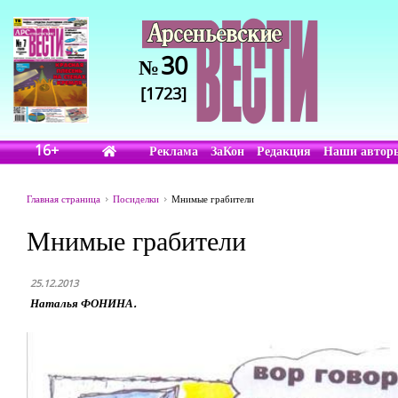
30
№
[1723]
16+
Реклама
ЗаКон
Редакция
Наши автор
Главная страница
Посиделки
Мнимые грабители
Мнимые грабители
25.12.2013
Наталья ФОНИНА.