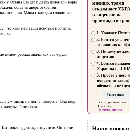
 как у Остапа Бендера: дверь взломали воры,
мнению, трамп
убежали, оставив дверь открытой.
отказывает УКР
вая историю, Маша с каждым словом все
в лицензии на
производство рак
у, что какие-то вещи все-таки пропали.
1. Уважает Путин
евочка.
2. Боится увелич
эскалацию конфл
3. Никому не дает
лечением рассказывала, как выглядели
лицензии.
4. Боится нападе
Украины на СШ
5. Просто у него 
поведения такая:
обещать и не сдел
аша уж никак не могла поверить. Она ведь
Всего проголосовало
ях маленькой девочки.
1 человек
Прошлые опросы
Наши проект
. Вы только дяденьку отпустите. Он-то не