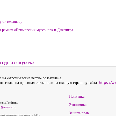
уют телевизор
 в рамках «Приморских муссонов» и Дня тигра
ОГОДНЕГО ПОДАРКА
 на «Арсеньевские вести» обязательна.
я ссылка на оригинал статьи, или на главную страницу сайта:
https://w
Политика
евна Гребнёва,
Экономика
r@arsvest.ru
Защита прав
ый корреспондент «АВ»