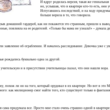
И вдруг родилась версия, такая же гениальная
но, услышав, что в квартире кто-то есть, они 
Испугавшись последствий, и на ходу придумы
больше верила в то, что говорила.
ерыв домашний гардероб, как ни покажется это странным, пришли к вывод
ные, повлияла на ее родителей. «Только бы мама не узнала!» – думала д
и заявление об ограблении. И началось расследование. Девочка уже с ув
ые рождались буквально одна за другой.
учительскую и в присутствии учительницы сказал, что они нашли вора.
, похож ли он на того, который орудовал в их квартире. Но вот в это М
дного: как милиционер смог найти того, кто существует только в фантази
 я сама придумала все. Просто мне стало очень страшно одной в квартире