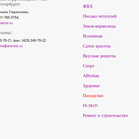
етербурге:
ЖКХ
тьяна Гаврииловна,
Письма читателей
21-765-5754,
narod.ru
Земля-кормилица
кламы:
Вселенная
40-70-21, факс: (423) 240-70-22
Салон красоты
ma@arsvest.ru
Вкусные рецепты
Спорт
АВтобан
Здоровье
Посиделки
Hi-tech
Ремонт и строительство