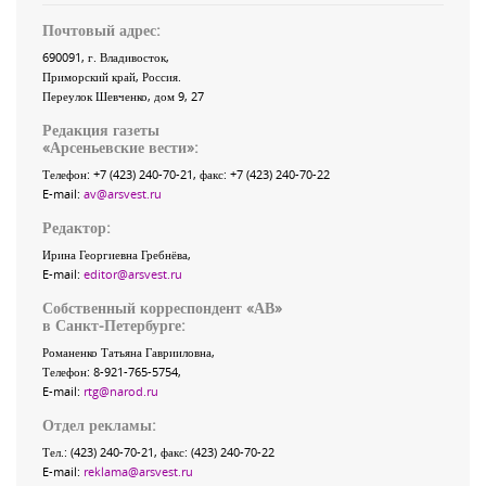
Почтовый адрес:
690091
, г.
Владивосток
,
Приморский край
,
Россия
.
Переулок Шевченко
, дом 9, 27
Редакция газеты
«
Арсеньевские вести
»:
Телефон:
+7 (423) 240-70-21
, факс:
+7 (423) 240-70-22
E-mail:
av@arsvest.ru
Редактор:
Ирина Георгиевна Гребнёва,
E-mail:
editor@arsvest.ru
Собственный корреспондент «АВ»
в Санкт-Петербурге:
Романенко Татьяна Гаврииловна,
Телефон: 8-921-765-5754,
E-mail:
rtg@narod.ru
Отдел рекламы:
Тел.: (423) 240-70-21, факс: (423) 240-70-22
E-mail:
reklama@arsvest.ru