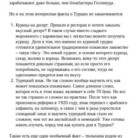
зарабатывают даже больше, чем блокбастеры Голливуда.
Но и на этом интересные факты о Турции не заканчиваются:
Курица на десерт. Пришли в ресторан и хотите заказать
вкусный десерт? В таком случае вместо сладкого
мороженого с карамелью вы с легкостью можете получить
курицу. Дело в том, что именно из куриной грудки
готовится удивительное традиционное османское лакомство
– тавук гёксу. Это некий пудинг, в основе которого курица,
сахар, молоко и корица. Возможно, кому-то этот десерт
покажется довольно странным, но если просто его
попробовать, не задумываясь о его составе, тогда он
однозначно придется вам по вкусу.
Турецкий язык. Не так сложно вообще выучить его, как
может показаться изначально. Самое длинное слово,
которое есть в этом языке, включает в себе 70 букв. Но все
не так страшно и сложно на практике. После того как
произошла реформа в 1920 году, язык перешел с арабского
алфавита, на латиницу, в связи с чем в разы упростился
словарный запас и выучить турецкий язык стало не
сложнее, чем тот же английский и немецкий. Уже готовы
начать изучать, перед тем как купить дом в Турции?
Также есть еще один необычный факт – тюльпаны родом из